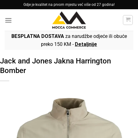
Skip
Gdje je kvalitet na prvom mjestu već više od 27 godina!
to
content
BESPLATNA DOSTAVA
za narudžbe odjeće ili obuće
preko 150 KM -
Detaljnije
Jack and Jones Jakna Harrington
Bomber