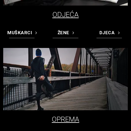
ODJEĆA
MUŠKARCI
ŽENE
DJECA
OPREMA