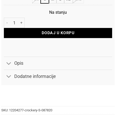
Na stanju
Jack and Jones Jakna Harrington Bomber količina
DODAJ U KORPU
Opis
Dodatne informacije
SKU:
12204277-crockery-S-087820