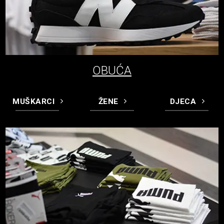
OBUĆA
MUŠKARCI
ŽENE
DJECA