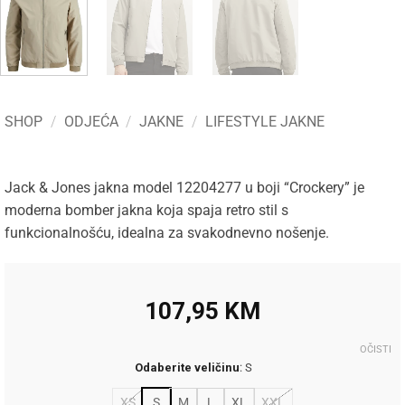
SHOP
/
ODJEĆA
/
JAKNE
/
LIFESTYLE JAKNE
Jack & Jones jakna model 12204277 u boji “Crockery” je
moderna bomber jakna koja spaja retro stil s
funkcionalnošću, idealna za svakodnevno nošenje.
107,95
KM
OČISTI
Odaberite veličinu
:
S
XS
S
M
L
XL
XXL