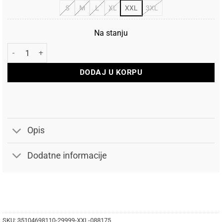
S
M
L
XL
XXL
3XL
Na stanju
Tom Tailor Jakna Field Jacket količina
DODAJ U KORPU
Opis
Dodatne informacije
SKU:
35104698110-29999-XXL-088175