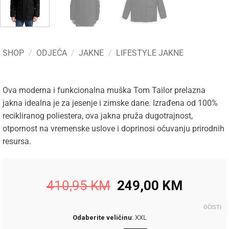
SHOP
/
ODJEĆA
/
JAKNE
/
LIFESTYLE JAKNE
Ova moderna i funkcionalna muška Tom Tailor prelazna
jakna idealna je za jesenje i zimske dane. Izrađena od 100%
recikliranog poliestera, ova jakna pruža dugotrajnost,
otpornost na vremenske uslove i doprinosi očuvanju prirodnih
resursa.
Original
Current
410,95
KM
249,00
KM
price
price
was:
is:
OČISTI
Odaberite veličinu
:
XXL
410,95 KM.
249,00