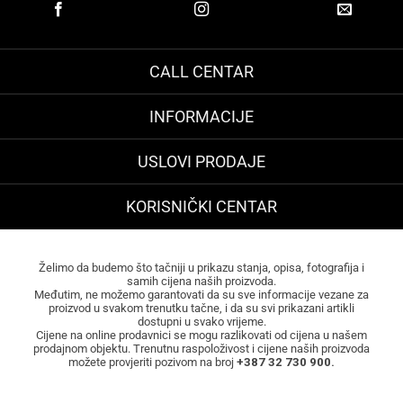
CALL CENTAR
INFORMACIJE
USLOVI PRODAJE
KORISNIČKI CENTAR
Želimo da budemo što tačniji u prikazu stanja, opisa, fotografija i
samih cijena naših proizvoda.
Međutim, ne možemo garantovati da su sve informacije vezane za
proizvod u svakom trenutku tačne, i da su svi prikazani artikli
dostupni u svako vrijeme.
Cijene na online prodavnici se mogu razlikovati od cijena u našem
prodajnom objektu. Trenutnu raspoloživost i cijene naših proizvoda
možete provjeriti pozivom na broj
+387 32 730 900.