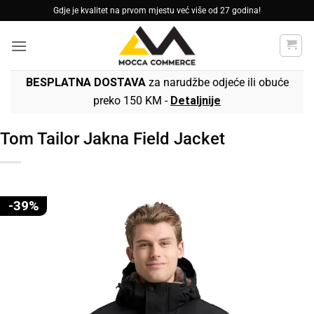
Skip
Gdje je kvalitet na prvom mjestu već više od 27 godina!
to
content
BESPLATNA DOSTAVA
za narudžbe odjeće ili obuće
preko 150 KM -
Detaljnije
Tom Tailor Jakna Field Jacket
-39%