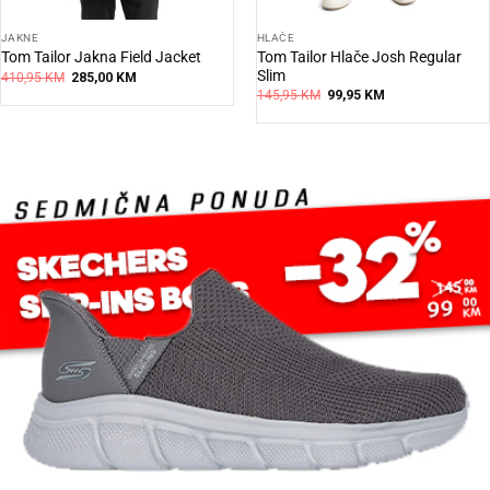
JAKNE
HLAČE
Tom Tailor Hlače Josh Regular
Tom Tailor Jakna Field Jacket
Slim
Original
Current
410,95
KM
285,00
KM
price
price
Original
Current
145,95
KM
99,95
KM
was:
is:
price
price
410,95 KM.
285,00 KM.
was:
is:
145,95 KM.
99,95 KM.