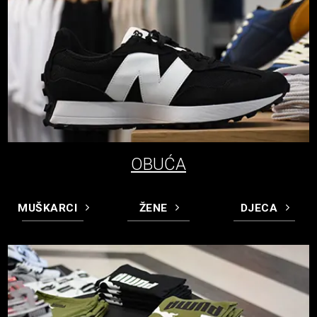
OBUĆA
MUŠKARCI
ŽENE
DJECA