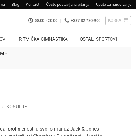
ama
Blog
Kontakt
Često postavljana pitanja
Upute za naručivanje
KORPA
08:00 - 20:00
+387 32 730-900
OVI
RITMIČKA GIMNASTIKA
OSTALI SPORTOVI
KM -
/
KOŠULJE
ual profinjenosti u svoj ormar uz Jack & Jones