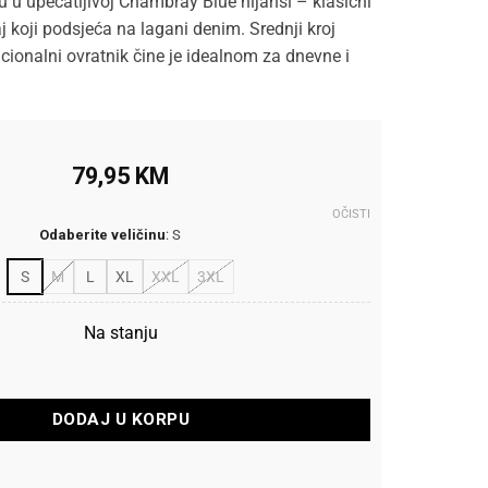
u u upečatljivoj Chambray Blue nijansi – klasični
j koji podsjeća na lagani denim. Srednji kroj
dicionalni ovratnik čine je idealnom za dnevne i
79,95
KM
OČISTI
Odaberite veličinu
:
S
S
M
L
XL
XXL
3XL
Na stanju
ošulja Comfort Fit količina
DODAJ U KORPU