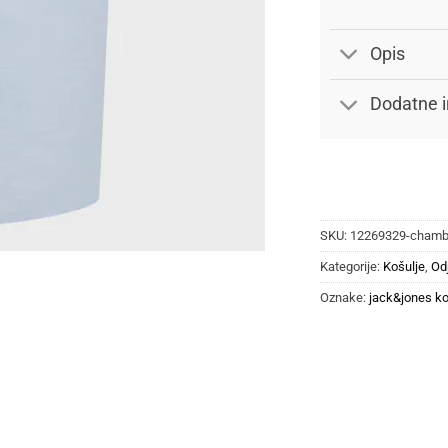
Opis
Dodatne i
SKU:
12269329-chambr
Kategorije:
Košulje
,
Od
Oznake:
jack&jones ko