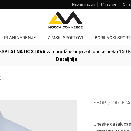
Napravi račun
Prijavi se
O n
PLANINARENJE
ZIMSKI SPORTOVI
BORILAČKI SPORT
ESPLATNA DOSTAVA
za narudžbe odjeće ili obuće preko 150 
Detaljnije
t
SHOP
/
ODJEĆA
Unesite dašak cas