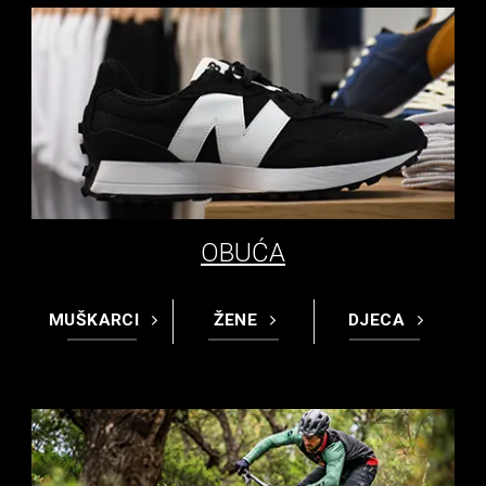
OBUĆA
MUŠKARCI
ŽENE
DJECA