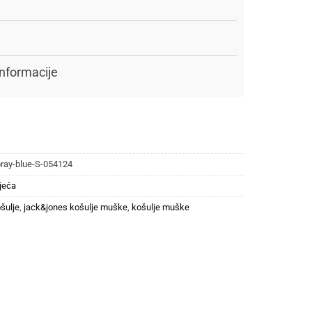
nformacije
ay-blue-S-054124
jeća
šulje
,
jack&jones košulje muške
,
košulje muške