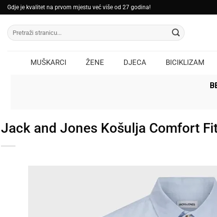
Skip
Gdje je kvalitet na prvom mjestu već više od 27 godina!
to
Pretraži:
content
MUŠKARCI
ŽENE
DJECA
BICIKLIZAM
B
Jack and Jones Košulja Comfort Fi