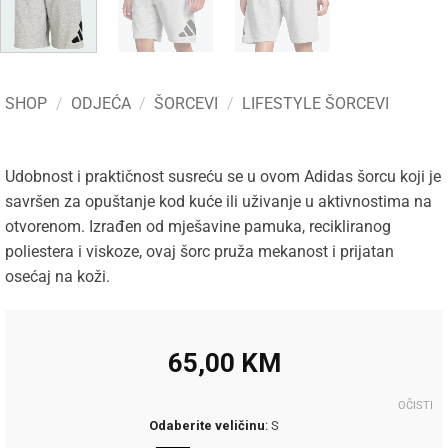
SHOP
/
ODJEĆA
/
ŠORCEVI
/
LIFESTYLE ŠORCEVI
Udobnost i praktičnost susreću se u ovom Adidas šorcu koji je
savršen za opuštanje kod kuće ili uživanje u aktivnostima na
otvorenom. Izrađen od mješavine pamuka, recikliranog
poliestera i viskoze, ovaj šorc pruža mekanost i prijatan
osećaj na koži.
65,00
KM
OČISTI
Odaberite veličinu
:
S