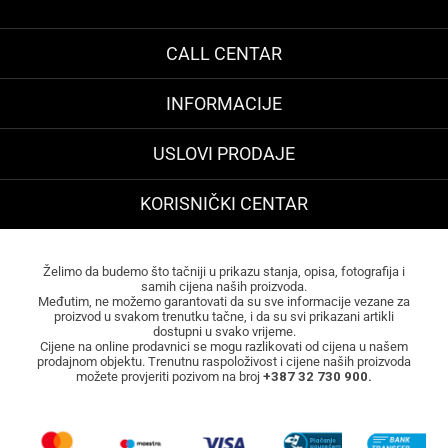
CALL CENTAR
INFORMACIJE
USLOVI PRODAJE
KORISNIČKI CENTAR
Želimo da budemo što tačniji u prikazu stanja, opisa, fotografija i
samih cijena naših proizvoda.
Međutim, ne možemo garantovati da su sve informacije vezane za
proizvod u svakom trenutku tačne, i da su svi prikazani artikli
dostupni u svako vrijeme.
Cijene na online prodavnici se mogu razlikovati od cijena u našem
prodajnom objektu. Trenutnu raspoloživost i cijene naših proizvoda
možete provjeriti pozivom na broj
+387 32 730 900.