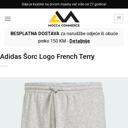
Skip
Gdje je kvalitet na prvom mjestu već više od 27 godina!
to
content
BESPLATNA DOSTAVA
za narudžbe odjeće ili obuće
preko 150 KM -
Detaljnije
Adidas Šorc Logo French Terry