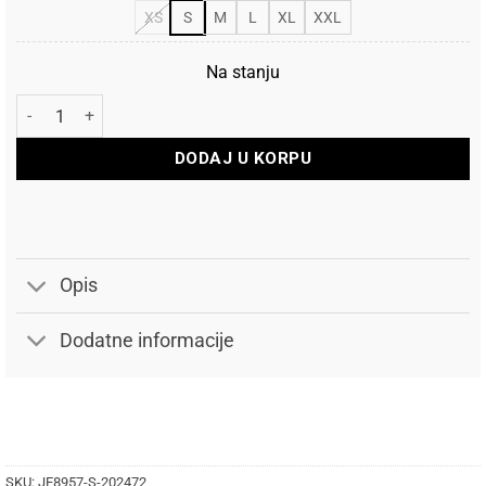
XS
S
M
L
XL
XXL
Na stanju
Adidas Šorc Logo French Terry količina
DODAJ U KORPU
Opis
Dodatne informacije
SKU:
JE8957-S-202472