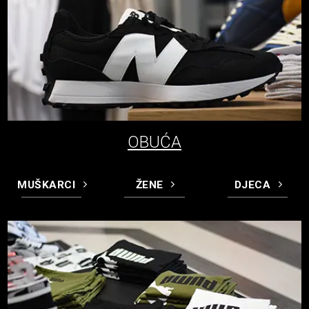
OBUĆA
MUŠKARCI
ŽENE
DJECA