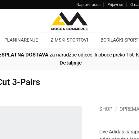
Napravi račun
Prijavi se
O n
PLANINARENJE
ZIMSKI SPORTOVI
BORILAČKI SPORT
ESPLATNA DOSTAVA
za narudžbe odjeće ili obuće preko 150 
Detaljnije
ut 3-Pairs
SHOP
/
OPREM
Ove Adidas čarape