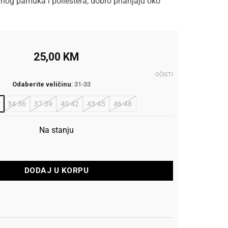
nog pamuka i poliestera, dobro prianjaju oko
25,00
KM
OČISTI
Odaberite veličinu
:
31-33
34-36
37-39
40-42
43-45
46-48
Na stanju
in and Light Low Cut 3-Pairs količina
DODAJ U KORPU