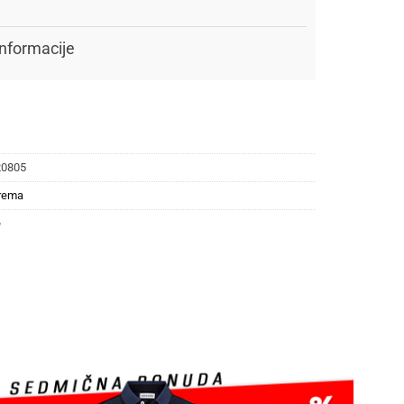
nformacije
20805
rema
e