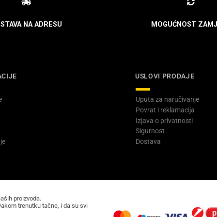
STAVA NA ADRESU
MOGUĆNOST ZAMJ
CIJE
USLOVI PRODAJE
e
Uputa za naručivanje
Povrat i reklamacija
Izjava o privatnosti
Sigurnost
je
Dostava
naših proizvoda.
akom trenutku tačne, i da su svi