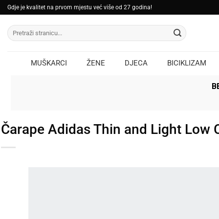
Skip
Gdje je kvalitet na prvom mjestu već više od 27 godina!
to
Pretraži:
content
MUŠKARCI
ŽENE
DJECA
BICIKLIZAM
B
Čarape Adidas Thin and Light Low C