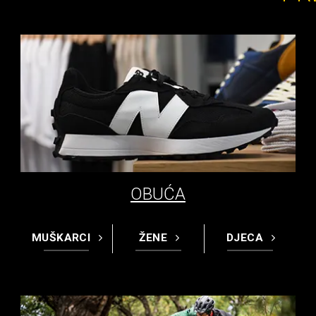
OBUĆA
MUŠKARCI
ŽENE
DJECA