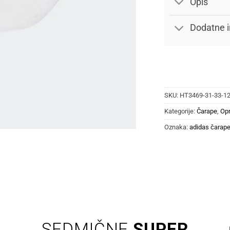
Opis
Dodatne i
SKU:
HT3469-31-33-1
Kategorije:
Čarape
,
Op
Oznaka:
adidas čarap
SEDMIČNE
SUPER