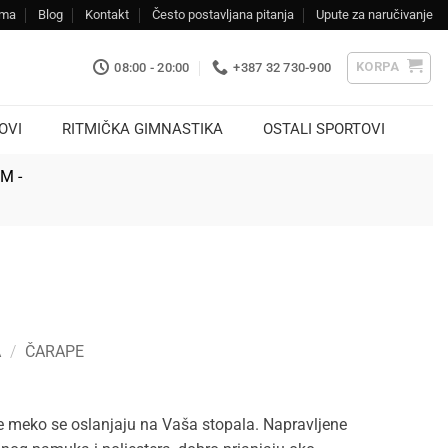
ama
Blog
Kontakt
Često postavljana pitanja
Upute za naručivanje
KORPA
08:00 - 20:00
+387 32 730-900
OVI
RITMIČKA GIMNASTIKA
OSTALI SPORTOVI
KM -
A
/
ČARAPE
 meko se oslanjaju na Vaša stopala. Napravljene