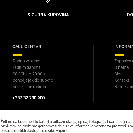
SIGURNA KUPOVINA
DO
CALL CENTAR
INFORMA
Radno vrijeme:
Zaposlenj
radnim danima
O nama
08:00h do 20:00h
Blog
ponedjeljak do subote
Kontakt
nedjelju ne radimo
Naručivan
+387 32 730 900
Želimo da budemo što tačniji u prikazu stanja, opisa, fotografija i samih cijena 
Međutim, ne možemo garantovati da su sve informacije vezane za proizvod u sv
prikazani artikli dostupni u svako vrijeme.