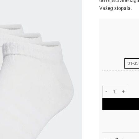
od mješavine laga
Vašeg stopala.
31-33
Čarape Adidas Th