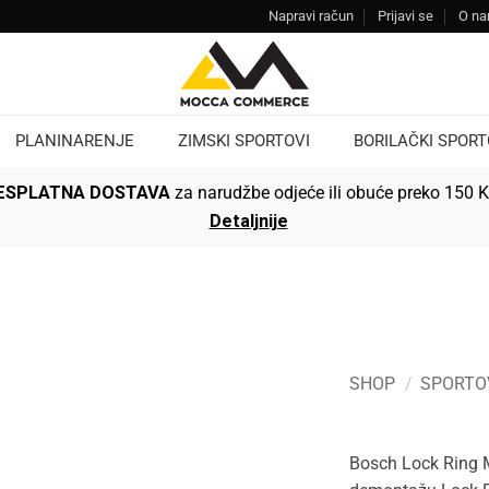
Napravi račun
Prijavi se
O n
PLANINARENJE
ZIMSKI SPORTOVI
BORILAČKI SPORT
ESPLATNA DOSTAVA
za narudžbe odjeće ili obuće preko 150 
Detaljnije
SHOP
/
SPORTO
Bosch Lock Ring Mo