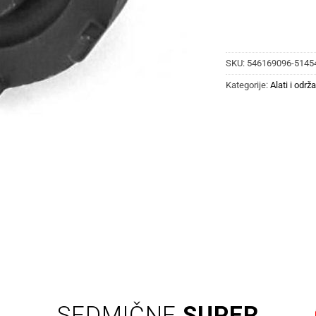
SKU:
546169096-5145
Kategorije:
Alati i održ
SEDMIČNE
SUPER