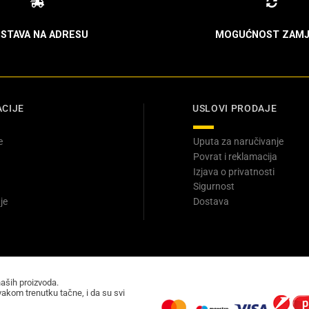
STAVA NA ADRESU
MOGUĆNOST ZAMJ
CIJE
USLOVI PRODAJE
e
Uputa za naručivanje
Povrat i reklamacija
Izjava o privatnosti
Sigurnost
je
Dostava
naših proizvoda.
akom trenutku tačne, i da su svi