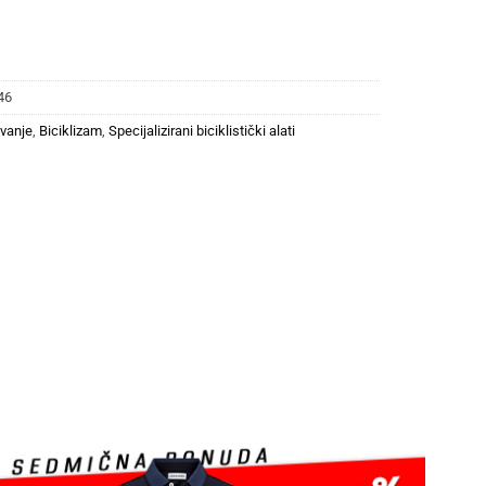
46
avanje
,
Biciklizam
,
Specijalizirani biciklistički alati