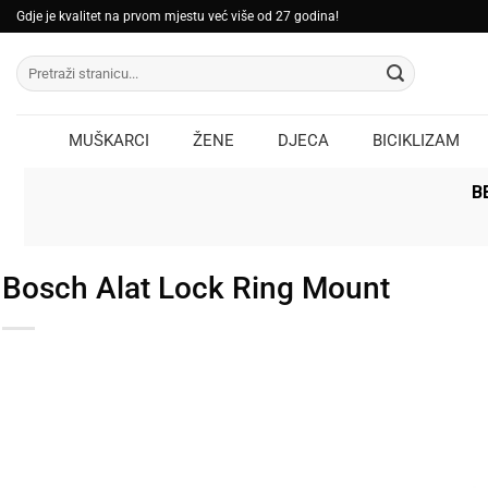
Skip
Gdje je kvalitet na prvom mjestu već više od 27 godina!
to
Pretraži:
content
MUŠKARCI
ŽENE
DJECA
BICIKLIZAM
B
Bosch Alat Lock Ring Mount