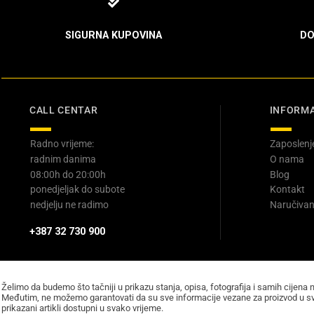
SIGURNA KUPOVINA
DO
CALL CENTAR
INFORMA
Radno vrijeme:
Zaposlenj
radnim danima
O nama
08:00h do 20:00h
Blog
ponedjeljak do subote
Kontakt
nedjelju ne radimo
Naručivan
+387 32 730 900
Želimo da budemo što tačniji u prikazu stanja, opisa, fotografija i samih cijena 
Međutim, ne možemo garantovati da su sve informacije vezane za proizvod u sv
prikazani artikli dostupni u svako vrijeme.