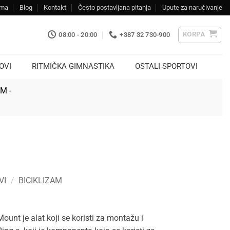
ama
Blog
Kontakt
Često postavljana pitanja
Upute za naručivanje
KORPA
08:00 - 20:00
+387 32 730-900
OVI
RITMIČKA GIMNASTIKA
OSTALI SPORTOVI
KM -
VI
/
BICIKLIZAM
unt je alat koji se koristi za montažu i