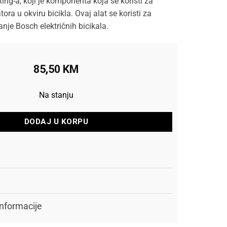
ng-a, koji je komponenta koja se koristi za
ora u okviru bicikla. Ovaj alat se koristi za
nje Bosch električnih bicikala.
85,50
KM
Na stanju
DODAJ U KORPU
nformacije