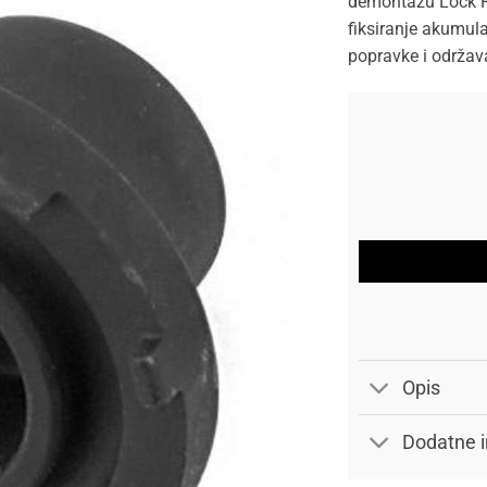
demontažu Lock Ri
fiksiranje akumulat
popravke i održava
Opis
Dodatne i