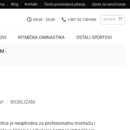
ama
Blog
Kontakt
Često postavljana pitanja
Upute za naručivanje
KORPA
08:00 - 20:00
+387 32 730-900
OVI
RITMIČKA GIMNASTIKA
OSTALI SPORTOVI
KM -
VI
/
BICIKLIZAM
lica je neophodna za profesionalnu montažu i