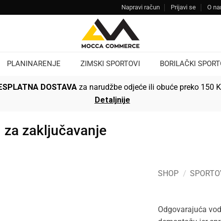
Napravi račun
Prijavi se
O n
PLANINARENJE
ZIMSKI SPORTOVI
BORILAČKI SPORT
ESPLATNA DOSTAVA
za narudžbe odjeće ili obuće preko 150 
Detaljnije
 za zaključavanje
SHOP
/
SPORTO
Odgovarajuća vodi