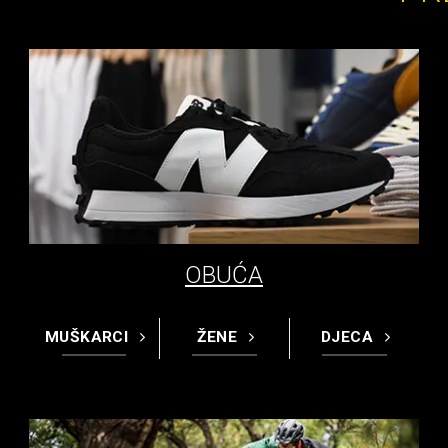
OBUĆA
MUŠKARCI
ŽENE
DJECA