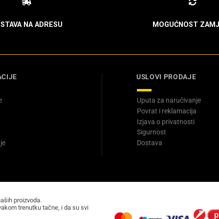
STAVA NA ADRESU
MOGUĆNOST ZAMJ
CIJE
USLOVI PRODAJE
e
Uputa za naručivanje
Povrat i reklamacija
Izjava o privatnosti
Sigurnost
je
Dostava
naših proizvoda.
akom trenutku tačne, i da su svi