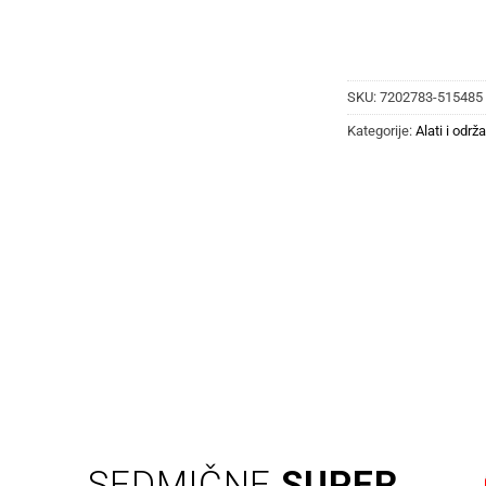
SKU:
7202783-515485
Kategorije:
Alati i održ
SEDMIČNE
SUPER