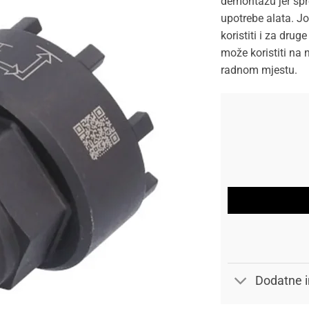
demontažu jer spr
upotrebe alata. Jo
koristiti i za drug
može koristiti na n
radnom mjestu.
Dodatne i