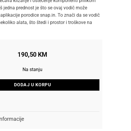
ečava klizanje i oštećenje komponenti prilikom
š jedna prednost je što se ovaj vodič može
e aplikacije porodice snap.in. To znači da se vodič
ekoliko alata, što štedi i prostor i troškove na
190,50
KM
Na stanju
DODAJ U KORPU
nformacije