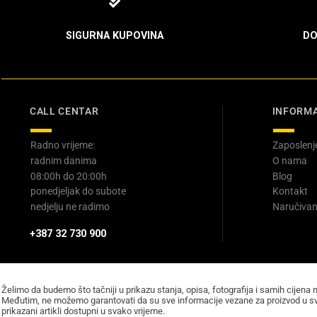
SIGURNA KUPOVINA
DO
CALL CENTAR
INFORMA
Radno vrijeme:
Zaposlenj
radnim danima
O nama
08:00h do 20:00h
Blog
ponedjeljak do subote
Kontakt
nedjelju ne radimo
Naručivan
+387 32 730 900
Želimo da budemo što tačniji u prikazu stanja, opisa, fotografija i samih cijena 
Međutim, ne možemo garantovati da su sve informacije vezane za proizvod u sv
prikazani artikli dostupni u svako vrijeme.