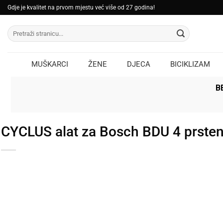
Skip
Gdje je kvalitet na prvom mjestu već više od 27 godina!
to
Pretraži:
content
MUŠKARCI
ŽENE
DJECA
BICIKLIZAM
B
CYCLUS alat za Bosch BDU 4 prsten