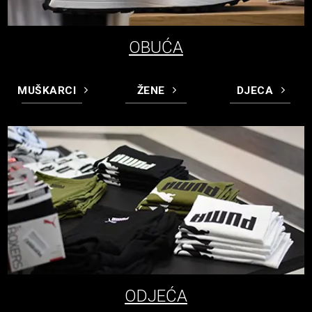
OBUĆA
MUŠKARCI
ŽENE
DJECA
ODJEĆA