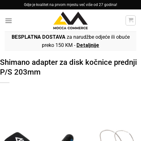
Skip
Gdje je kvalitet na prvom mjestu već više od 27 godina!
to
content
BESPLATNA DOSTAVA
za narudžbe odjeće ili obuće
preko 150 KM -
Detaljnije
Shimano adapter za disk kočnice prednji
P/S 203mm