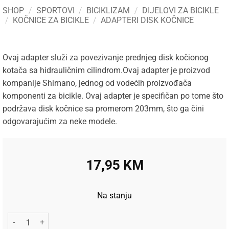
SHOP
/
SPORTOVI
/
BICIKLIZAM
/
DIJELOVI ZA BICIKLE
/
KOČNICE ZA BICIKLE
/
ADAPTERI DISK KOČNICE
Ovaj adapter služi za povezivanje prednjeg disk kočionog
kotača sa hidrauličnim cilindrom.Ovaj adapter je proizvod
kompanije Shimano, jednog od vodećih proizvođača
komponenti za bicikle. Ovaj adapter je specifičan po tome što
podržava disk kočnice sa promerom 203mm, što ga čini
odgovarajućim za neke modele.
17,95
KM
Na stanju
Shimano adapter za disk kočnice prednji P/S 203mm količina