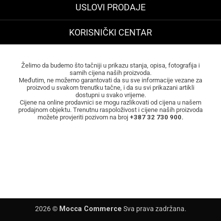
USLOVI PRODAJE
KORISNIČKI CENTAR
Želimo da budemo što tačniji u prikazu stanja, opisa, fotografija i
samih cijena naših proizvoda.
Međutim, ne možemo garantovati da su sve informacije vezane za
proizvod u svakom trenutku tačne, i da su svi prikazani artikli
dostupni u svako vrijeme.
Cijene na online prodavnici se mogu razlikovati od cijena u našem
prodajnom objektu. Trenutnu raspoloživost i cijene naših proizvoda
možete provjeriti pozivom na broj
+387 32 730 900.
2026 ©
Mocca Commerce
Sva prava zadržana.