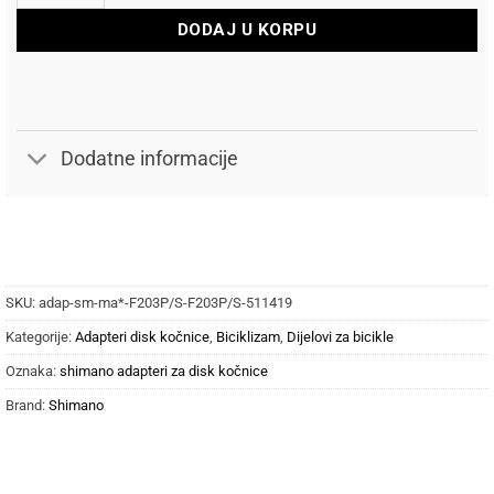
DODAJ U KORPU
Dodatne informacije
SKU:
adap-sm-ma*-F203P/S-F203P/S-511419
Kategorije:
Adapteri disk kočnice
,
Biciklizam
,
Dijelovi za bicikle
Oznaka:
shimano adapteri za disk kočnice
Brand:
Shimano