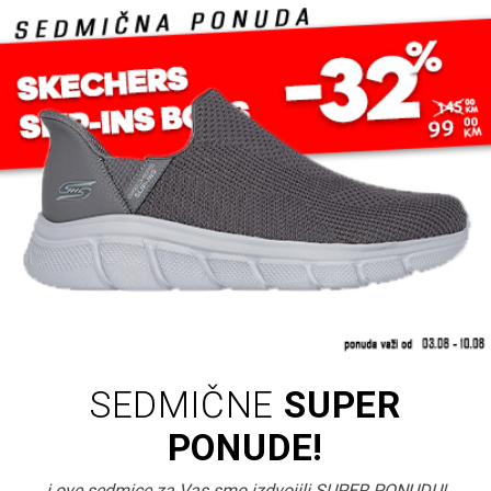
SEDMIČNE
SUPER
PONUDE!
i ove sedmice za Vas smo izdvojili SUPER PONUDU!