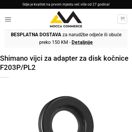
Skip
Gdje je kvalitet na prvom mjestu već više od 27 godina!
to
content
BESPLATNA DOSTAVA
za narudžbe odjeće ili obuće
preko 150 KM -
Detaljnije
Shimano vijci za adapter za disk kočnice
F203P/PL2