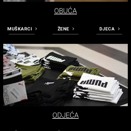
OBUĆA
MUŠKARCI
ŽENE
DJECA
ODJEĆA