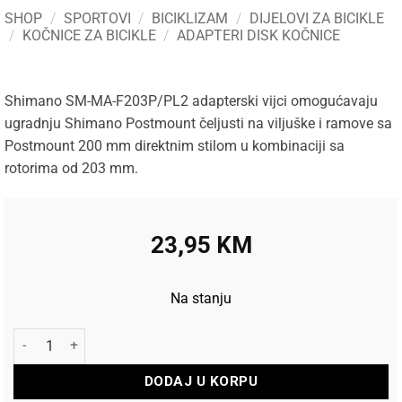
SHOP
/
SPORTOVI
/
BICIKLIZAM
/
DIJELOVI ZA BICIKLE
/
KOČNICE ZA BICIKLE
/
ADAPTERI DISK KOČNICE
Shimano SM-MA-F203P/PL2 adapterski vijci omogućavaju
ugradnju Shimano Postmount čeljusti na viljuške i ramove sa
Postmount 200 mm direktnim stilom u kombinaciji sa
rotorima od 203 mm.
23,95
KM
Na stanju
Shimano vijci za adapter za disk kočnice F203P/PL2 količina
DODAJ U KORPU