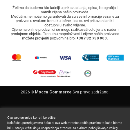
Želimo da budemo što tačniji u prikazu stanja, opisa, fotografija i
samih cijena naših proizvoda.
Međutim, ne možemo garantovati da su sve informacije vezane za
proizvod u svakom trenutku tačne, i da su svi prikazani artikli
dostupni u svako vrijeme.
Cijene na online prodavnici se mogu razlikovati od cijena u našem
prodajnom objektu. Trenutnu raspoloživost i cijene naših proizvoda
možete provjeriti pozivom na broj
+387 32 730 900.
2026 ©
Mocca Commerce
Sva prava zadržana.
Ova web stranica koristi kolačiće.
Kolačiće upotrebljavamo kako bi ova web stranica radila pravilno te kako bismo
bili u stanju vršiti dalja unapređenja stranice sa svrhom poboljšavanja vašeg