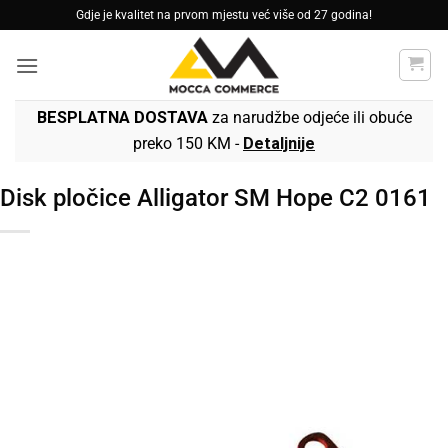
Skip
Gdje je kvalitet na prvom mjestu već više od 27 godina!
to
content
BESPLATNA DOSTAVA
za narudžbe odjeće ili obuće
preko 150 KM -
Detaljnije
Disk pločice Alligator SM Hope C2 0161