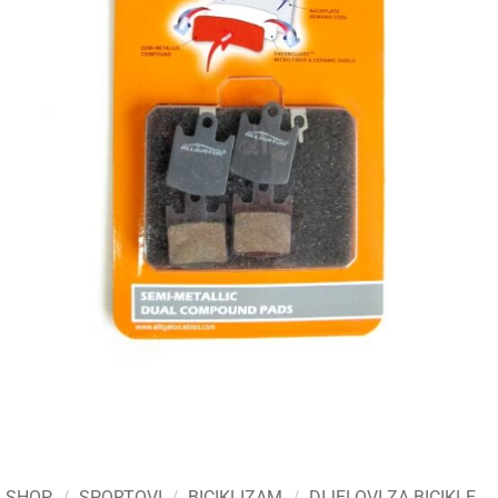
SHOP
/
SPORTOVI
/
BICIKLIZAM
/
DIJELOVI ZA BICIKLE