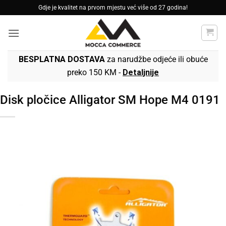
Skip
Gdje je kvalitet na prvom mjestu već više od 27 godina!
to
content
BESPLATNA DOSTAVA
za narudžbe odjeće ili obuće
preko 150 KM -
Detaljnije
Disk pločice Alligator SM Hope M4 0191