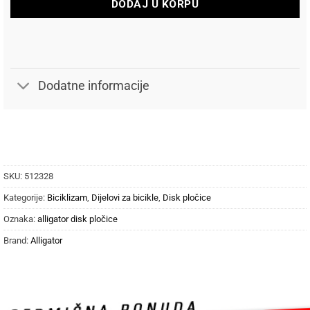
DODAJ U KORPU
Dodatne informacije
SKU:
512328
Kategorije:
Biciklizam
,
Dijelovi za bicikle
,
Disk pločice
Oznaka:
alligator disk pločice
Brand:
Alligator