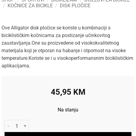
/
KOČNICE ZA BICIKLE
/
DISK PLOČICE
Ove Alligator disk pločice se koriste u kombinaciji s
biciklističkim kočnicama za postizanje učinkovitog
zaustavljanja.One su proizvedene od visokokvalitetnog
materijala koji je otporan na habanje i otpornost na visoke
temperature.Koriste se i u visokoperformansnim biciklističkim
aplikacijama.
45,95
KM
Na stanju
Disk pločice Alligator SM Hope M4 0191 količina