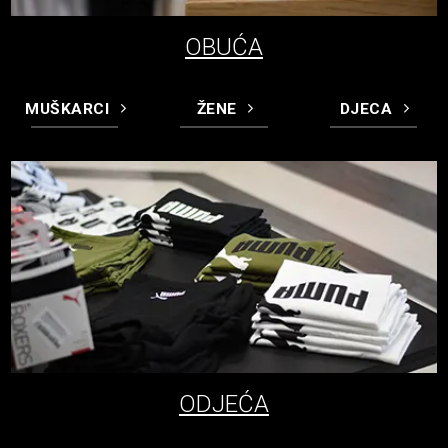
OBUĆA
MUŠKARCI
ŽENE
DJECA
ODJEĆA