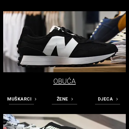
OBUĆA
MUŠKARCI
ŽENE
DJECA