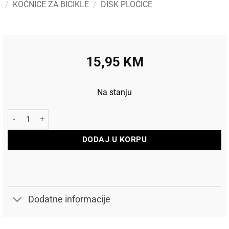
/
KOČNICE ZA BICIKLE
/
DISK PLOČICE
15,95
KM
Na stanju
Baradine Disk pločice Magura DS-04 količina
DODAJ U KORPU
Dodatne informacije