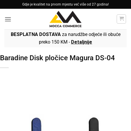
Skip
Gdje je kvalitet na prvom mjestu već više od 27 godina!
to
content
BESPLATNA DOSTAVA
za narudžbe odjeće ili obuće
preko 150 KM -
Detaljnije
Baradine Disk pločice Magura DS-04