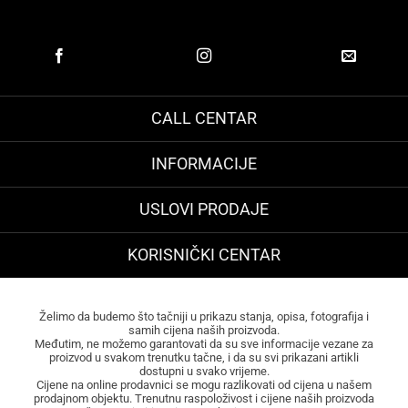
CALL CENTAR
INFORMACIJE
USLOVI PRODAJE
KORISNIČKI CENTAR
Želimo da budemo što tačniji u prikazu stanja, opisa, fotografija i
samih cijena naših proizvoda.
Međutim, ne možemo garantovati da su sve informacije vezane za
proizvod u svakom trenutku tačne, i da su svi prikazani artikli
dostupni u svako vrijeme.
Cijene na online prodavnici se mogu razlikovati od cijena u našem
prodajnom objektu. Trenutnu raspoloživost i cijene naših proizvoda