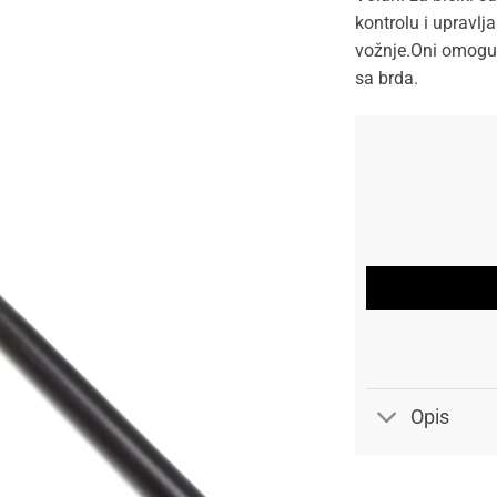
kontrolu i upravlj
vožnje.Oni omoguć
sa brda.
Opis