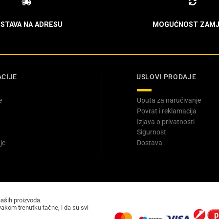
STAVA NA ADRESU
MOGUĆNOST ZAMJ
CIJE
USLOVI PRODAJE
e
Uputa za naručivanje
Povrat i reklamacija
Izjava o privatnosti
Sigurnost
je
Dostava
naših proizvoda.
akom trenutku tačne, i da su svi