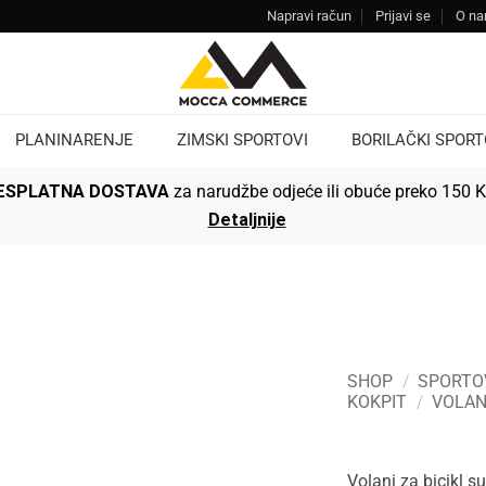
Napravi račun
Prijavi se
O n
PLANINARENJE
ZIMSKI SPORTOVI
BORILAČKI SPORT
ESPLATNA DOSTAVA
za narudžbe odjeće ili obuće preko 150 
Detaljnije
SHOP
/
SPORTO
KOKPIT
/
VOLAN
Volani za bicikl s