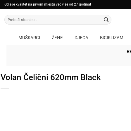
Skip
Gdje je kvalitet na prvom mjestu već više od 27 godina!
to
Pretraži:
content
MUŠKARCI
ŽENE
DJECA
BICIKLIZAM
B
Volan Čelični 620mm Black