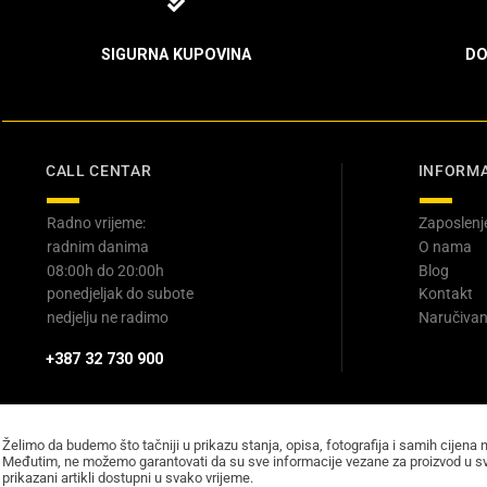
SIGURNA KUPOVINA
DO
CALL CENTAR
INFORMA
Radno vrijeme:
Zaposlenj
radnim danima
O nama
08:00h do 20:00h
Blog
ponedjeljak do subote
Kontakt
nedjelju ne radimo
Naručivan
+387 32 730 900
Želimo da budemo što tačniji u prikazu stanja, opisa, fotografija i samih cijena 
Međutim, ne možemo garantovati da su sve informacije vezane za proizvod u sv
prikazani artikli dostupni u svako vrijeme.