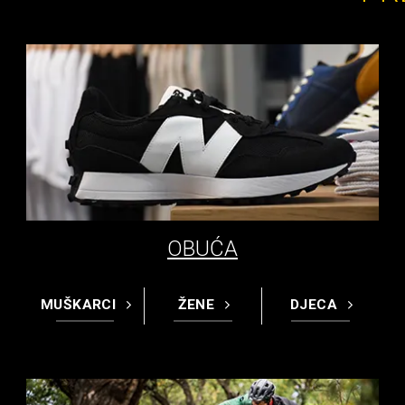
OBUĆA
MUŠKARCI
ŽENE
DJECA