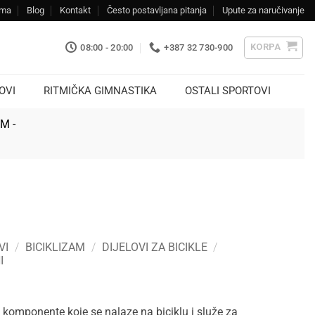
ama
Blog
Kontakt
Često postavljana pitanja
Upute za naručivanje
KORPA
08:00 - 20:00
+387 32 730-900
OVI
RITMIČKA GIMNASTIKA
OSTALI SPORTOVI
KM -
VI
/
BICIKLIZAM
/
DIJELOVI ZA BICIKLE
/
I
u komponente koje se nalaze na biciklu i služe za