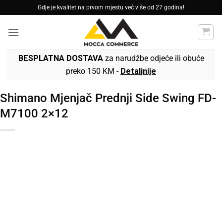
Skip
Gdje je kvalitet na prvom mjestu već više od 27 godina!
to
content
BESPLATNA DOSTAVA
za narudžbe odjeće ili obuće
preko 150 KM -
Detaljnije
Shimano Mjenjač Prednji Side Swing FD-
M7100 2×12