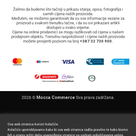
Želimo da budemo što tačniji u prikazu stanja, opisa, fotografija i
samih cijena naših proizvoda.
Međutim, ne možemo garantovati da su sve informacije vezane za
proizvod u svakom trenutku tačne, i da su svi prikazani artikli
dostupni u svako vrijeme.
Cijene na online prodavnici se mogu razlikovati od cijena u našem
prodajnom objektu. Trenutnu raspoloživost i cijene naših proizvoda
možete provjeriti pozivom na broj
+387 32 730 900.
2026 ©
Mocca Commerce
Sva prava zadržana.
Ova web stranica koristi kolačiće.
Kolačiće upotrebljavamo kako bi ova web stranica radila pravilno te kako bismo
bili u stanju vršiti dalja unapređenja stranice sa svrhom poboljšavanja vašeg