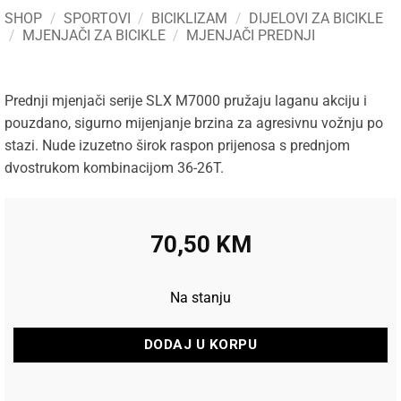
SHOP
/
SPORTOVI
/
BICIKLIZAM
/
DIJELOVI ZA BICIKLE
/
MJENJAČI ZA BICIKLE
/
MJENJAČI PREDNJI
Prednji mjenjači serije SLX M7000 pružaju laganu akciju i
pouzdano, sigurno mijenjanje brzina za agresivnu vožnju po
stazi. Nude izuzetno širok raspon prijenosa s prednjom
dvostrukom kombinacijom 36-26T.
70,50
KM
Na stanju
DODAJ U KORPU