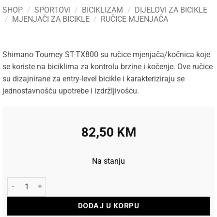
SHOP
/
SPORTOVI
/
BICIKLIZAM
/
DIJELOVI ZA BICIKLE
/
MJENJAČI ZA BICIKLE
/
RUČICE MJENJAČA
Shimano Tourney ST-TX800 su ručice mjenjača/kočnica koje
se koriste na biciklima za kontrolu brzine i kočenje. Ove ručice
su dizajnirane za entry-level bicikle i karakteriziraju se
jednostavnošću upotrebe i izdržljivošću.
82,50
KM
Na stanju
Shimano Ručice mjenjača/kočnica Tourney ST-TX800 3X8 EZ-Fi
DODAJ U KORPU