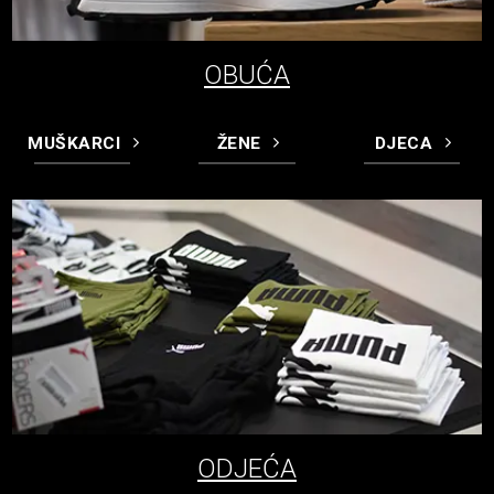
OBUĆA
MUŠKARCI
ŽENE
DJECA
ODJEĆA