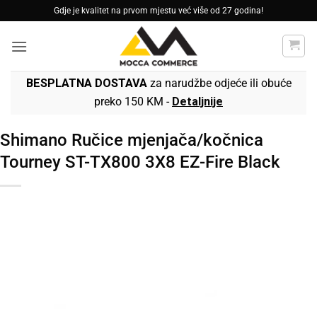
Skip
Gdje je kvalitet na prvom mjestu već više od 27 godina!
to
content
BESPLATNA DOSTAVA
za narudžbe odjeće ili obuće
preko 150 KM -
Detaljnije
Shimano Ručice mjenjača/kočnica
Tourney ST-TX800 3X8 EZ-Fire Black