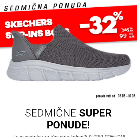
SEDMIČNE
SUPER
PONUDE!
i ove sedmice za Vas smo izdvojili SUPER PONUDU!