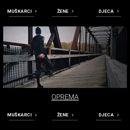
MUŠKARCI
ŽENE
DJECA
OPREMA
MUŠKARCI
ŽENE
DJECA