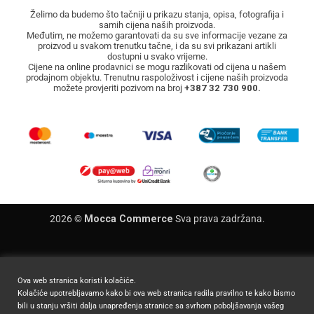
Želimo da budemo što tačniji u prikazu stanja, opisa, fotografija i
samih cijena naših proizvoda.
Međutim, ne možemo garantovati da su sve informacije vezane za
proizvod u svakom trenutku tačne, i da su svi prikazani artikli
dostupni u svako vrijeme.
Cijene na online prodavnici se mogu razlikovati od cijena u našem
prodajnom objektu. Trenutnu raspoloživost i cijene naših proizvoda
možete provjeriti pozivom na broj
+387 32 730 900.
2026 ©
Mocca Commerce
Sva prava zadržana.
Ova web stranica koristi kolačiće.
Kolačiće upotrebljavamo kako bi ova web stranica radila pravilno te kako bismo
bili u stanju vršiti dalja unapređenja stranice sa svrhom poboljšavanja vašeg