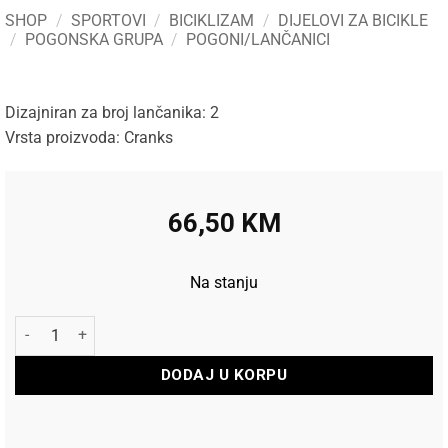
SHOP
/
SPORTOVI
/
BICIKLIZAM
/
DIJELOVI ZA BICIKLE
/
POGONSKA GRUPA
/
POGONI/LANČANICI
Dizajniran za broj lančanika: 2
Vrsta proizvoda: Cranks
66,50
KM
Na stanju
Shimano Pogon Deore FC-M315-B2 7/8 brzina 175mm 36-22T k
DODAJ U KORPU