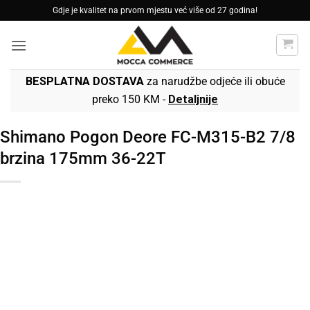
Skip
Gdje je kvalitet na prvom mjestu već više od 27 godina!
to
content
BESPLATNA DOSTAVA
za narudžbe odjeće ili obuće
preko 150 KM -
Detaljnije
Shimano Pogon Deore FC-M315-B2 7/8
brzina 175mm 36-22T