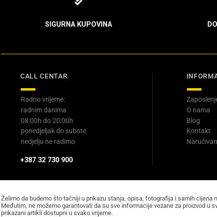
SIGURNA KUPOVINA
DO
CALL CENTAR
INFORMA
Radno vrijeme:
Zaposlenj
radnim danima
O nama
08:00h do 20:00h
Blog
ponedjeljak do subote
Kontakt
nedjelju ne radimo
Naručivan
+387 32 730 900
Želimo da budemo što tačniji u prikazu stanja, opisa, fotografija i samih cijena 
Međutim, ne možemo garantovati da su sve informacije vezane za proizvod u sv
prikazani artikli dostupni u svako vrijeme.