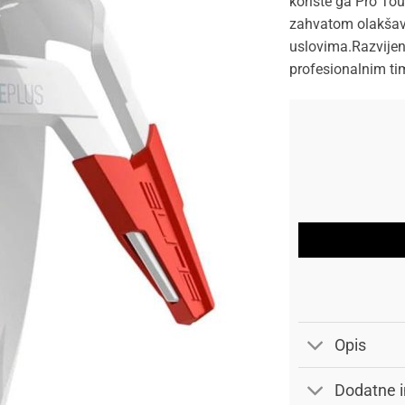
koriste ga Pro Tou
zahvatom olakšav
uslovima.Razvijeno
profesionalnim t
Opis
Dodatne i