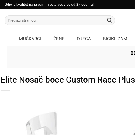
Skip
Gdje je kvalitet na prvom mjestu već više od 27 godina!
to
Pretraži:
content
MUŠKARCI
ŽENE
DJECA
BICIKLIZAM
B
Elite Nosač boce Custom Race Plus