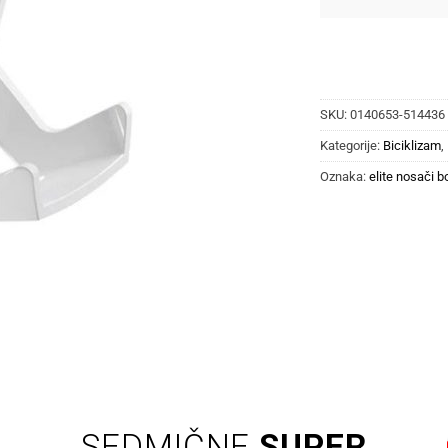
SKU:
0140653-514436
Kategorije:
Biciklizam
,
Oznaka:
elite nosači b
SEDMIČNE
SUPER