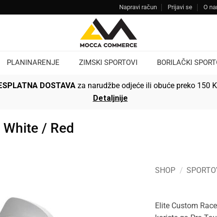
Napravi račun
Prijavi se
O n
PLANINARENJE
ZIMSKI SPORTOVI
BORILAČKI SPORT
ESPLATNA DOSTAVA
za narudžbe odjeće ili obuće preko 150 
Detaljnije
 White / Red
SHOP
/
SPORTO
Elite Custom Race 