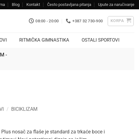
ama
Blog
Kontakt
Često postavljana pitanja
Upute za naručivanje
KORPA
08:00 - 20:00
+387 32 730-900
OVI
RITMIČKA GIMNASTIKA
OSTALI SPORTOVI
KM -
VI
/
BICIKLIZAM
Plus nosač za flaše je standard za trkaće boce i