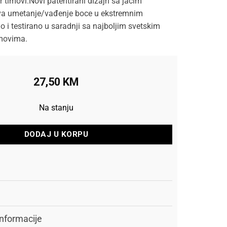
r timovi.Novi patentirani dizajn sa jačim
a umetanje/vađenje boce u ekstremnim
 i testirano u saradnji sa najboljim svetskim
imovima.
27,50
KM
Na stanju
DODAJ U KORPU
nformacije