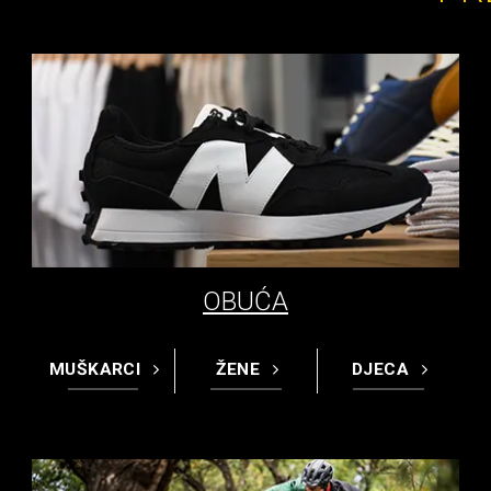
OBUĆA
MUŠKARCI
ŽENE
DJECA