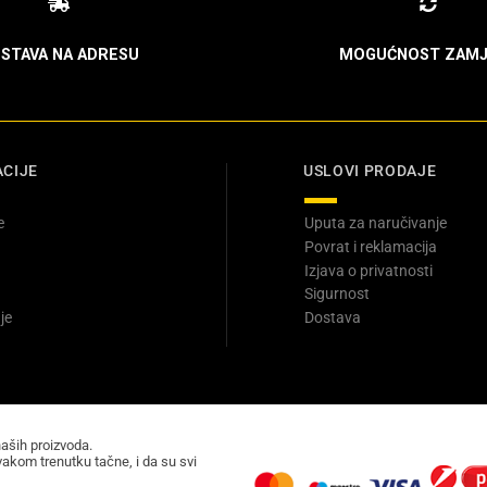
STAVA NA ADRESU
MOGUĆNOST ZAMJ
CIJE
USLOVI PRODAJE
e
Uputa za naručivanje
Povrat i reklamacija
Izjava o privatnosti
Sigurnost
je
Dostava
naših proizvoda.
akom trenutku tačne, i da su svi