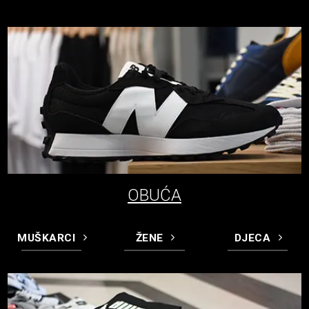
OBUĆA
MUŠKARCI
ŽENE
DJECA