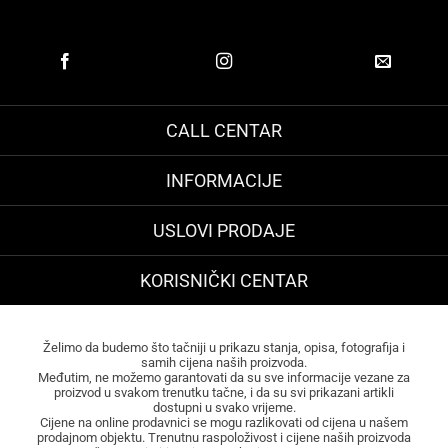
CALL CENTAR
INFORMACIJE
USLOVI PRODAJE
KORISNIČKI CENTAR
Želimo da budemo što tačniji u prikazu stanja, opisa, fotografija i
samih cijena naših proizvoda.
Međutim, ne možemo garantovati da su sve informacije vezane za
proizvod u svakom trenutku tačne, i da su svi prikazani artikli
dostupni u svako vrijeme.
Cijene na online prodavnici se mogu razlikovati od cijena u našem
prodajnom objektu. Trenutnu raspoloživost i cijene naših proizvoda