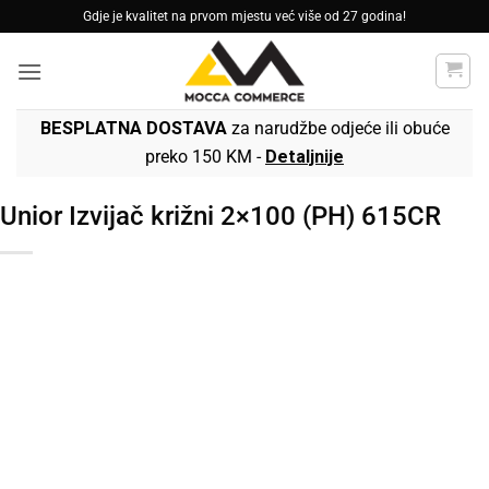
Skip
Gdje je kvalitet na prvom mjestu već više od 27 godina!
to
content
BESPLATNA DOSTAVA
za narudžbe odjeće ili obuće
preko 150 KM -
Detaljnije
Unior Izvijač križni 2×100 (PH) 615CR