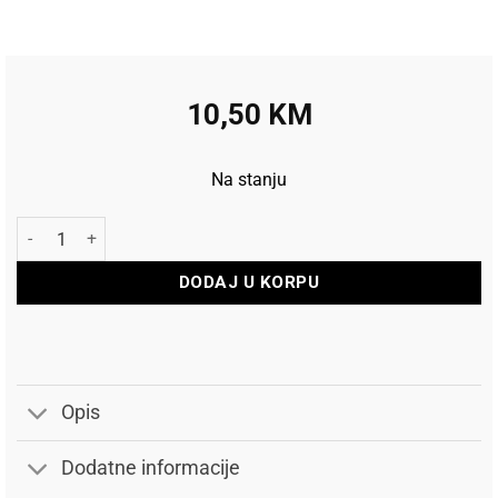
10,50
KM
Na stanju
Unior Izvijač križni 2x100 (PH) 615CR količina
DODAJ U KORPU
Opis
Dodatne informacije