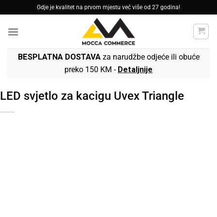
Skip
Gdje je kvalitet na prvom mjestu već više od 27 godina!
to
content
BESPLATNA DOSTAVA
za narudžbe odjeće ili obuće
preko 150 KM -
Detaljnije
LED svjetlo za kacigu Uvex Triangle