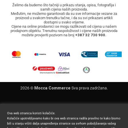
Želimo da budemo što tačniji u prikazu stanja, opisa, fotografija i
samih cijena naših proizvoda.
Međutim, ne možemo garantovati da su sve informacije vezane za
proizvod u svakom trenutku tačne, i da su svi prikazani artikli
dostupni u svako vrijeme.
Cijene na online prodavnici se mogu razlikovati od cijena u našem
prodajnom objektu. Trenutnu raspoloživost i cijene naših proizvoda
možete provjeriti pozivom na broj
+387 32 730 900.
2026 ©
Mocca Commerce
Sva prava zadržana.
Ova web stranica koristi kolačiće.
Kolačiće upotrebljavamo kako bi ova web stranica radila pravilno te kako bismo
bili u stanju vršiti dalja unapređenja stranice sa svrhom poboljšavanja vašeg