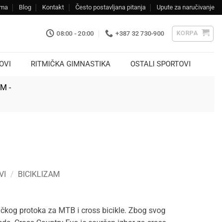
ama
Blog
Kontakt
Često postavljana pitanja
Upute za naručivanje
KORPA
08:00 - 20:00
+387 32 730-900
OVI
RITMIČKA GIMNASTIKA
OSTALI SPORTOVI
KM -
VI
/
BICIKLIZAM
čkog protoka za MTB i cross bicikle. Zbog svog