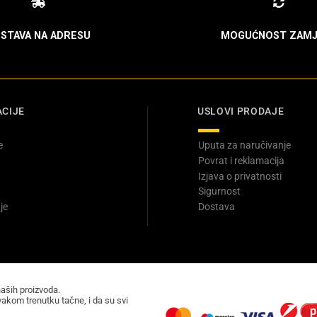
STAVA NA ADRESU
MOGUĆNOST ZAMJ
CIJE
USLOVI PRODAJE
e
Uputa za naručivanje
Povrat i reklamacija
Izjava o privatnosti
Sigurnost
je
Dostava
naših proizvoda.
akom trenutku tačne, i da su svi