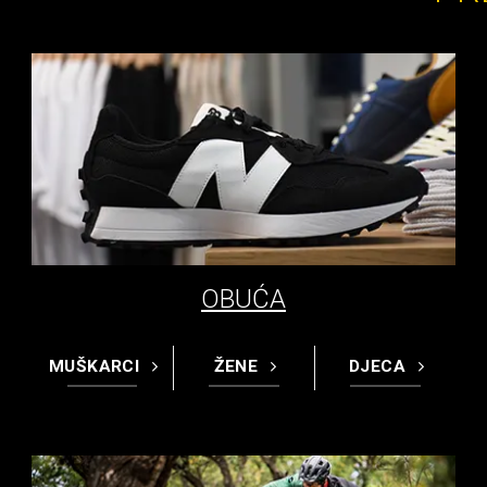
OBUĆA
MUŠKARCI
ŽENE
DJECA