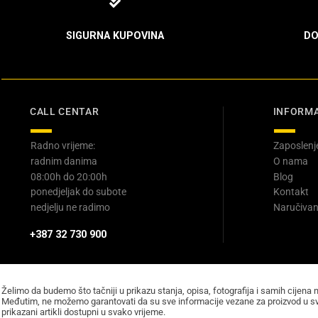
SIGURNA KUPOVINA
DO
CALL CENTAR
INFORMA
Radno vrijeme:
Zaposlenj
radnim danima
O nama
08:00h do 20:00h
Blog
ponedjeljak do subote
Kontakt
nedjelju ne radimo
Naručivan
+387 32 730 900
Želimo da budemo što tačniji u prikazu stanja, opisa, fotografija i samih cijena 
Međutim, ne možemo garantovati da su sve informacije vezane za proizvod u sv
prikazani artikli dostupni u svako vrijeme.