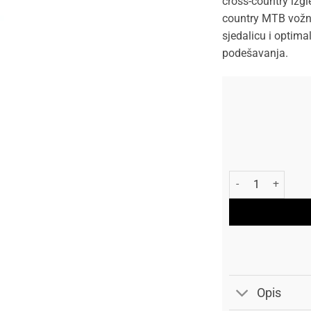
cross-country izgl
country MTB vožnj
sjedalicu i optima
podešavanja.
Polisport Blatobr
Opis