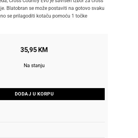
eda, Cross Country Evo je savršen izbor za cross
e. Blatobran se može postaviti na gotovo svaku
lno se prilagoditi kotaču pomoću 1 točke
35,95
KM
Na stanju
an Prednji + Zadnji Cross Country Evo količina
DODAJ U KORPU