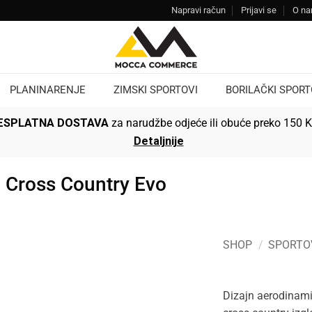
Napravi račun
Prijavi se
O n
PLANINARENJE
ZIMSKI SPORTOVI
BORILAČKI SPORT
ESPLATNA DOSTAVA
za narudžbe odjeće ili obuće preko 150 
Detaljnije
i Cross Country Evo
SHOP
/
SPORTO
Dizajn aerodinami