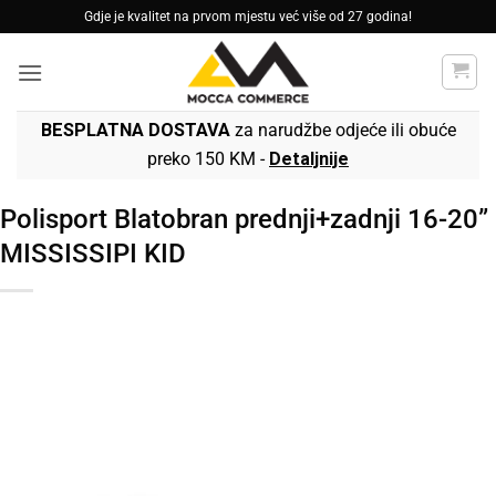
Skip
Gdje je kvalitet na prvom mjestu već više od 27 godina!
to
content
BESPLATNA DOSTAVA
za narudžbe odjeće ili obuće
preko 150 KM -
Detaljnije
Polisport Blatobran prednji+zadnji 16-20”
MISSISSIPI KID