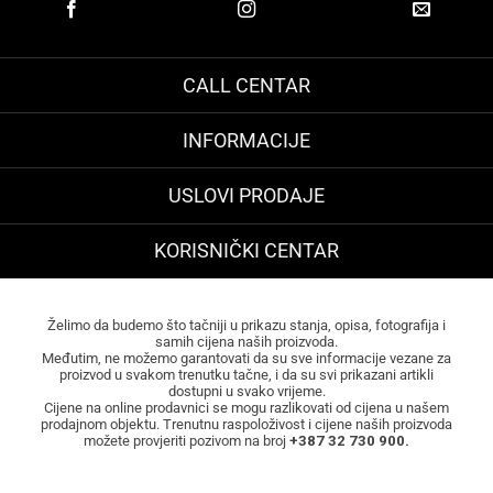
CALL CENTAR
INFORMACIJE
USLOVI PRODAJE
KORISNIČKI CENTAR
Želimo da budemo što tačniji u prikazu stanja, opisa, fotografija i
samih cijena naših proizvoda.
Međutim, ne možemo garantovati da su sve informacije vezane za
proizvod u svakom trenutku tačne, i da su svi prikazani artikli
dostupni u svako vrijeme.
Cijene na online prodavnici se mogu razlikovati od cijena u našem
prodajnom objektu. Trenutnu raspoloživost i cijene naših proizvoda
možete provjeriti pozivom na broj
+387 32 730 900.