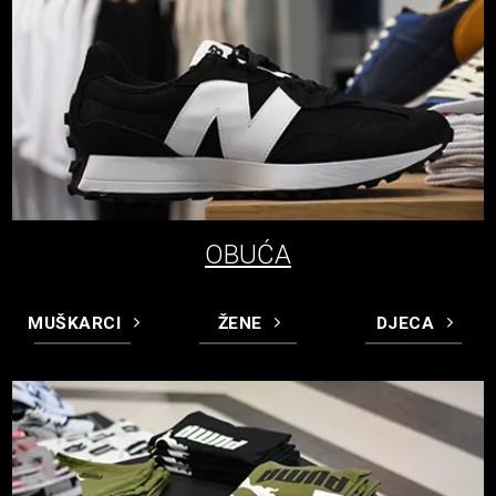
OBUĆA
MUŠKARCI
ŽENE
DJECA