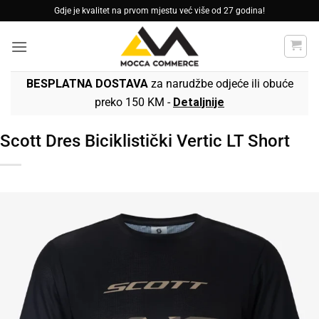
Skip
Gdje je kvalitet na prvom mjestu već više od 27 godina!
to
content
BESPLATNA DOSTAVA
za narudžbe odjeće ili obuće
preko 150 KM -
Detaljnije
Scott Dres Biciklistički Vertic LT Short