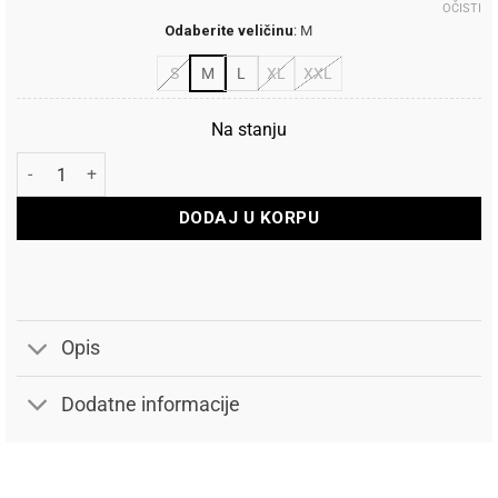
OČISTI
Odaberite veličinu
:
M
S
M
L
XL
XXL
Na stanju
Scott Dres Biciklistički Vertic LT Short količina
DODAJ U KORPU
Opis
Dodatne informacije