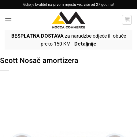
Skip
Gdje je kvalitet na prvom mjestu već više od 27 godina!
to
content
BESPLATNA DOSTAVA
za narudžbe odjeće ili obuće
preko 150 KM -
Detaljnije
Scott Nosač amortizera