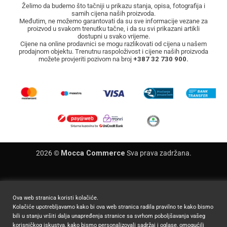
Želimo da budemo što tačniji u prikazu stanja, opisa, fotografija i
samih cijena naših proizvoda.
Međutim, ne možemo garantovati da su sve informacije vezane za
proizvod u svakom trenutku tačne, i da su svi prikazani artikli
dostupni u svako vrijeme.
Cijene na online prodavnici se mogu razlikovati od cijena u našem
prodajnom objektu. Trenutnu raspoloživost i cijene naših proizvoda
možete provjeriti pozivom na broj
+387 32 730 900.
2026 ©
Mocca Commerce
Sva prava zadržana.
Ova web stranica koristi kolačiće.
Kolačiće upotrebljavamo kako bi ova web stranica radila pravilno te kako bismo
bili u stanju vršiti dalja unapređenja stranice sa svrhom poboljšavanja vašeg
korisničkog iskustva, kako bismo personalizovali sadržaj i oglase, omogućili