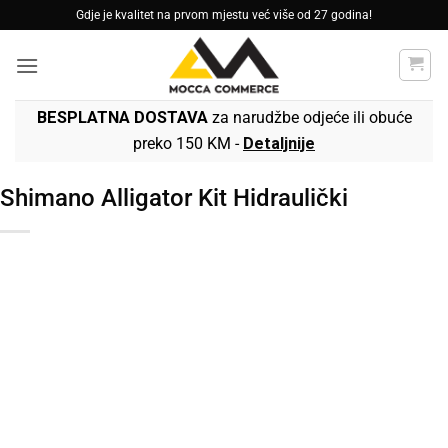
Skip
Gdje je kvalitet na prvom mjestu već više od 27 godina!
to
content
BESPLATNA DOSTAVA
za narudžbe odjeće ili obuće
preko 150 KM -
Detaljnije
Shimano Alligator Kit Hidraulički