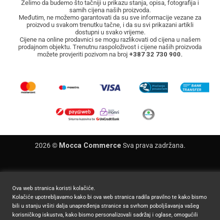
Želimo da budemo što tačniji u prikazu stanja, opisa, fotografija i
samih cijena naših proizvoda.
Međutim, ne možemo garantovati da su sve informacije vezane za
proizvod u svakom trenutku tačne, i da su svi prikazani artikli
dostupni u svako vrijeme.
Cijene na online prodavnici se mogu razlikovati od cijena u našem
prodajnom objektu. Trenutnu raspoloživost i cijene naših proizvoda
možete provjeriti pozivom na broj
+387 32 730 900.
2026 ©
Mocca Commerce
Sva prava zadržana.
Ova web stranica koristi kolačiće.
Kolačiće upotrebljavamo kako bi ova web stranica radila pravilno te kako bismo
bili u stanju vršiti dalja unapređenja stranice sa svrhom poboljšavanja vašeg
korisničkog iskustva, kako bismo personalizovali sadržaj i oglase, omogućili