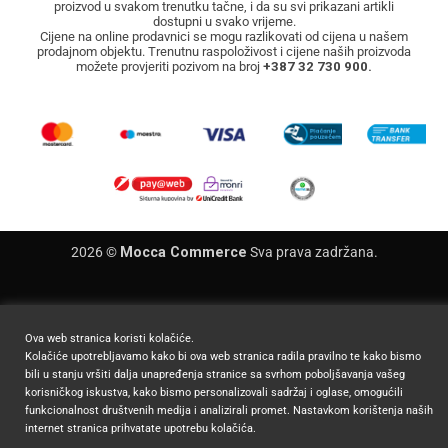
proizvod u svakom trenutku tačne, i da su svi prikazani artikli
dostupni u svako vrijeme.
Cijene na online prodavnici se mogu razlikovati od cijena u našem
prodajnom objektu. Trenutnu raspoloživost i cijene naših proizvoda
možete provjeriti pozivom na broj
+387 32 730 900.
2026 ©
Mocca Commerce
Sva prava zadržana.
Ova web stranica koristi kolačiće.
Kolačiće upotrebljavamo kako bi ova web stranica radila pravilno te kako bismo
bili u stanju vršiti dalja unapređenja stranice sa svrhom poboljšavanja vašeg
korisničkog iskustva, kako bismo personalizovali sadržaj i oglase, omogućili
funkcionalnost društvenih medija i analizirali promet. Nastavkom korištenja naših
internet stranica prihvatate upotrebu kolačića.