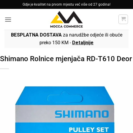
Skip
Gdje je kvalitet na prvom mjestu već više od 27 godina!
to
content
BESPLATNA DOSTAVA
za narudžbe odjeće ili obuće
preko 150 KM -
Detaljnije
Shimano Rolnice mjenjača RD-T610 Deor