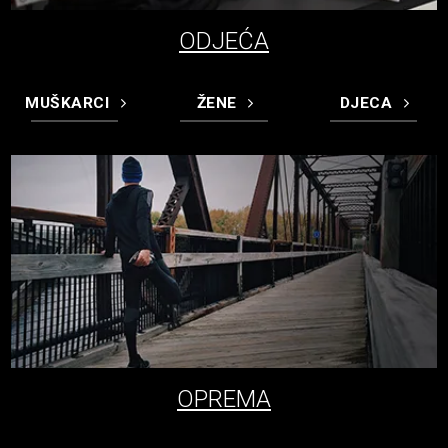
ODJEĆA
MUŠKARCI
ŽENE
DJECA
OPREMA