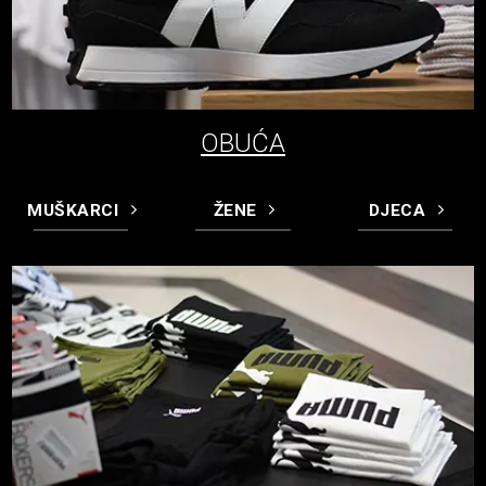
OBUĆA
MUŠKARCI
ŽENE
DJECA