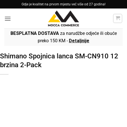
Skip
Gdje je kvalitet na prvom mjestu već više od 27 godina!
to
content
BESPLATNA DOSTAVA
za narudžbe odjeće ili obuće
preko 150 KM -
Detaljnije
Shimano Spojnica lanca SM-CN910 12
brzina 2-Pack