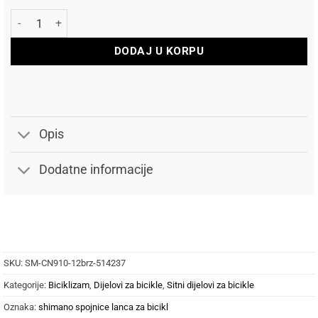
Shimano Spojnica lanca SM-CN910 12 brzina 2-Pack količina
DODAJ U KORPU
Opis
Dodatne informacije
SKU:
SM-CN910-12brz-514237
Kategorije:
Biciklizam
,
Dijelovi za bicikle
,
Sitni dijelovi za bicikle
Oznaka:
shimano spojnice lanca za bicikl