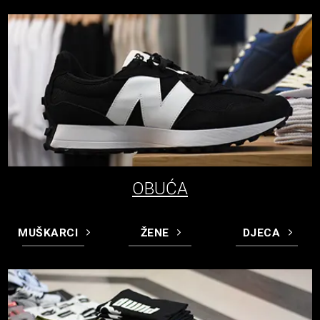
OBUĆA
MUŠKARCI
ŽENE
DJECA