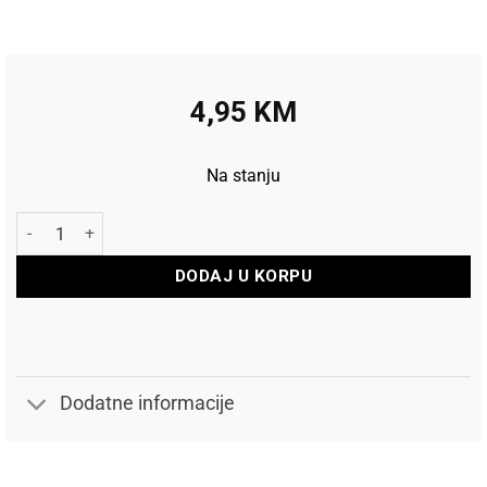
4,95
KM
Na stanju
Stezač osovine QR 145mm količina
DODAJ U KORPU
Dodatne informacije