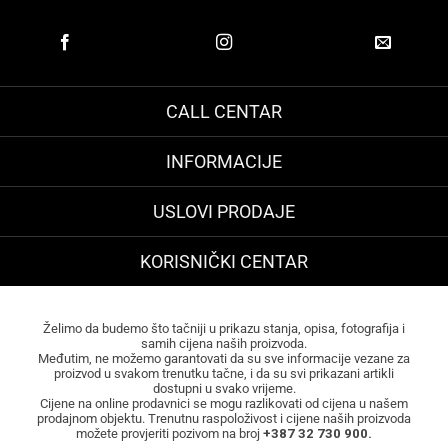
CALL CENTAR
INFORMACIJE
USLOVI PRODAJE
KORISNIČKI CENTAR
Želimo da budemo što tačniji u prikazu stanja, opisa, fotografija i
samih cijena naših proizvoda.
Međutim, ne možemo garantovati da su sve informacije vezane za
proizvod u svakom trenutku tačne, i da su svi prikazani artikli
dostupni u svako vrijeme.
Cijene na online prodavnici se mogu razlikovati od cijena u našem
prodajnom objektu. Trenutnu raspoloživost i cijene naših proizvoda
možete provjeriti pozivom na broj
+387 32 730 900.