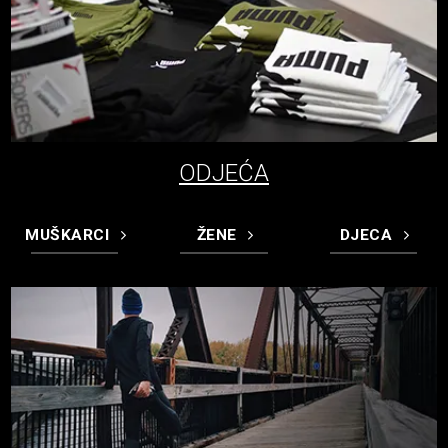
ODJEĆA
MUŠKARCI
ŽENE
DJECA