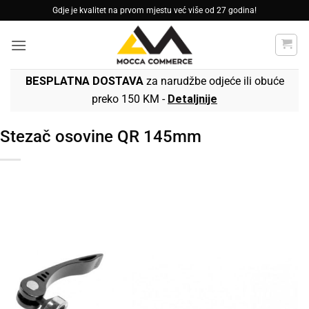
Skip
Gdje je kvalitet na prvom mjestu već više od 27 godina!
to
content
BESPLATNA DOSTAVA
za narudžbe odjeće ili obuće
preko 150 KM -
Detaljnije
Stezač osovine QR 145mm