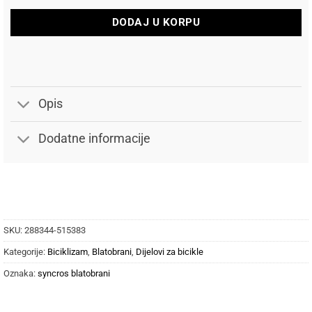
DODAJ U KORPU
Opis
Dodatne informacije
SKU:
288344-515383
Kategorije:
Biciklizam
,
Blatobrani
,
Dijelovi za bicikle
Oznaka:
syncros blatobrani