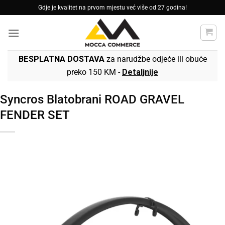
Skip
Gdje je kvalitet na prvom mjestu već više od 27 godina!
to
content
BESPLATNA DOSTAVA
za narudžbe odjeće ili obuće
preko 150 KM -
Detaljnije
Syncros Blatobrani ROAD GRAVEL
FENDER SET