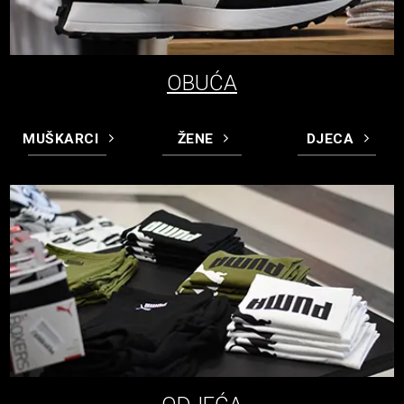
OBUĆA
MUŠKARCI
ŽENE
DJECA