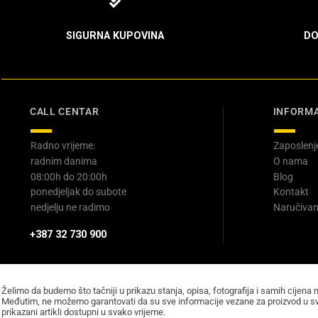
SIGURNA KUPOVINA
DO
CALL CENTAR
INFORMA
Radno vrijeme:
Zaposlenj
radnim danima
O nama
08:00h do 20:00h
Blog
ponedjeljak do subote
Kontakt
nedjelju ne radimo
Naručivan
+387 32 730 900
Želimo da budemo što tačniji u prikazu stanja, opisa, fotografija i samih cijena 
Međutim, ne možemo garantovati da su sve informacije vezane za proizvod u sv
prikazani artikli dostupni u svako vrijeme.