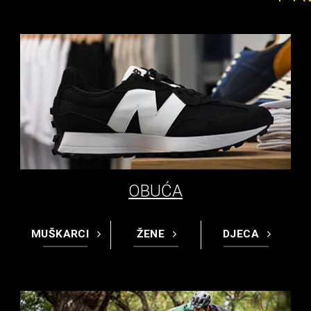
OBUĆA
MUŠKARCI
ŽENE
DJECA