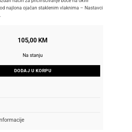
uzdan način za pričvršćivanje boce na okvir
e od najlona ojačan staklenim vlaknima – Nastavci
.
105,00
KM
Na stanju
DODAJ U KORPU
nformacije