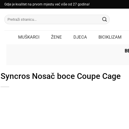
Skip
Gdje je kvalitet na prvom mjestu već više od 27 godina!
to
Pretraži:
content
MUŠKARCI
ŽENE
DJECA
BICIKLIZAM
B
Syncros Nosač boce Coupe Cage