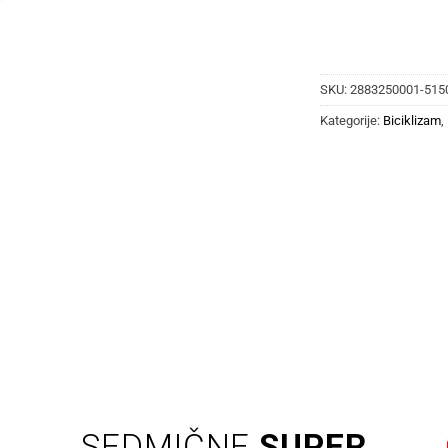
SKU:
2883250001-515
Kategorije:
Biciklizam
,
SEDMIČNE
SUPER