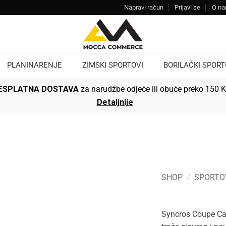
Napravi račun
Prijavi se
O n
PLANINARENJE
ZIMSKI SPORTOVI
BORILAČKI SPORT
ESPLATNA DOSTAVA
za narudžbe odjeće ili obuće preko 150 
Detaljnije
SHOP
/
SPORTO
Syncros Coupe Cag