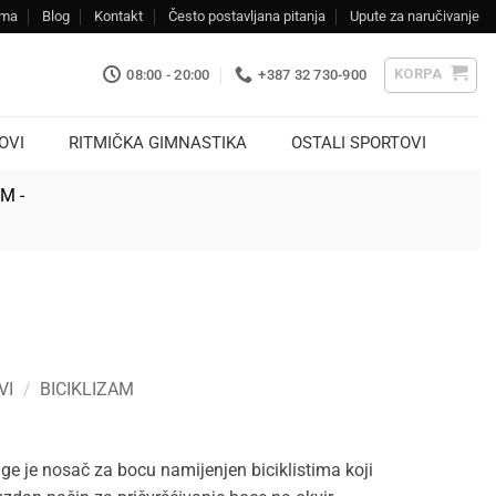
ama
Blog
Kontakt
Često postavljana pitanja
Upute za naručivanje
KORPA
08:00 - 20:00
+387 32 730-900
OVI
RITMIČKA GIMNASTIKA
OSTALI SPORTOVI
KM -
VI
/
BICIKLIZAM
e je nosač za bocu namijenjen biciklistima koji