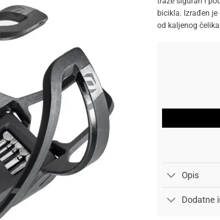
traže siguran i po
bicikla. Izrađen j
od kaljenog čelika
Opis
Dodatne i