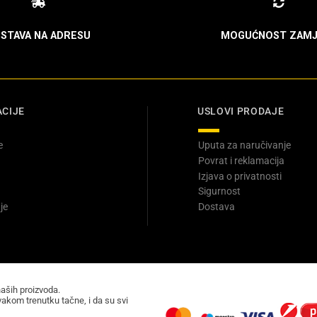
STAVA NA ADRESU
MOGUĆNOST ZAMJ
CIJE
USLOVI PRODAJE
e
Uputa za naručivanje
Povrat i reklamacija
Izjava o privatnosti
Sigurnost
je
Dostava
naših proizvoda.
akom trenutku tačne, i da su svi