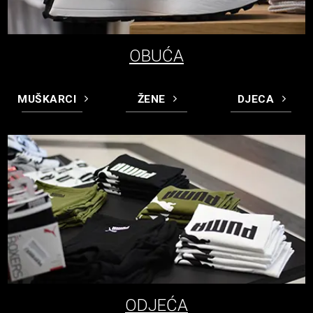
OBUĆA
MUŠKARCI
ŽENE
DJECA
ODJEĆA