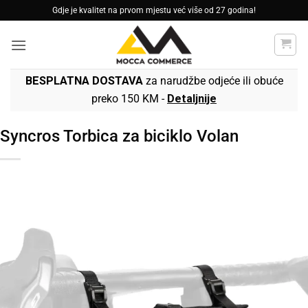
Skip
Gdje je kvalitet na prvom mjestu već više od 27 godina!
to
content
BESPLATNA DOSTAVA
za narudžbe odjeće ili obuće
preko 150 KM -
Detaljnije
Syncros Torbica za biciklo Volan