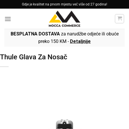
Skip
Gdje je kvalitet na prvom mjestu već više od 27 godina!
to
content
BESPLATNA DOSTAVA
za narudžbe odjeće ili obuće
preko 150 KM -
Detaljnije
Thule Glava Za Nosač