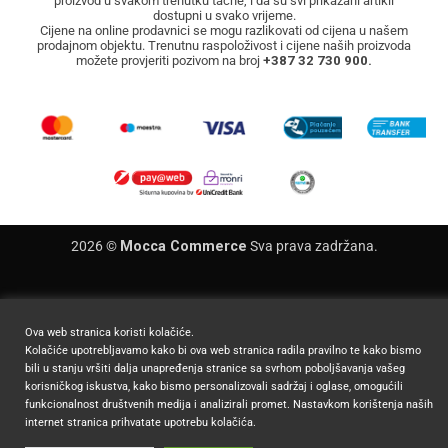
proizvod u svakom trenutku tačne, i da su svi prikazani artikli
dostupni u svako vrijeme.
Cijene na online prodavnici se mogu razlikovati od cijena u našem
prodajnom objektu. Trenutnu raspoloživost i cijene naših proizvoda
možete provjeriti pozivom na broj
+387 32 730 900.
2026 ©
Mocca Commerce
Sva prava zadržana.
Ova web stranica koristi kolačiće.
Kolačiće upotrebljavamo kako bi ova web stranica radila pravilno te kako bismo
bili u stanju vršiti dalja unapređenja stranice sa svrhom poboljšavanja vašeg
korisničkog iskustva, kako bismo personalizovali sadržaj i oglase, omogućili
funkcionalnost društvenih medija i analizirali promet. Nastavkom korištenja naših
internet stranica prihvatate upotrebu kolačića.