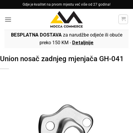
Skip
Gdje je kvalitet na prvom mjestu već više od 27 godina!
to
content
BESPLATNA DOSTAVA
za narudžbe odjeće ili obuće
preko 150 KM -
Detaljnije
Union nosač zadnjeg mjenjača GH-041