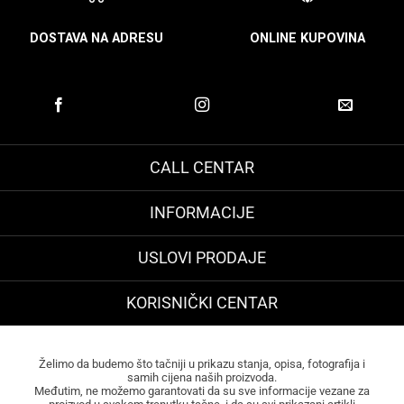
DOSTAVA NA ADRESU
ONLINE KUPOVINA
CALL CENTAR
INFORMACIJE
USLOVI PRODAJE
KORISNIČKI CENTAR
Želimo da budemo što tačniji u prikazu stanja, opisa, fotografija i
samih cijena naših proizvoda.
Međutim, ne možemo garantovati da su sve informacije vezane za