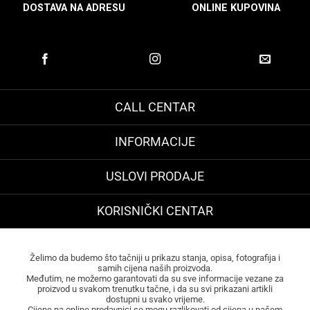
DOSTAVA NA ADRESU
ONLINE KUPOVINA
CALL CENTAR
INFORMACIJE
USLOVI PRODAJE
KORISNIČKI CENTAR
Želimo da budemo što tačniji u prikazu stanja, opisa, fotografija i
samih cijena naših proizvoda.
Međutim, ne možemo garantovati da su sve informacije vezane za
proizvod u svakom trenutku tačne, i da su svi prikazani artikli
dostupni u svako vrijeme.
Cijene na online prodavnici se mogu razlikovati od cijena u našem