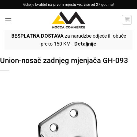
Skip
Gdje je kvalitet na prvom mjestu već više od 27 godina!
to
content
BESPLATNA DOSTAVA
za narudžbe odjeće ili obuće
preko 150 KM -
Detaljnije
Union-nosač zadnjeg mjenjača GH-093