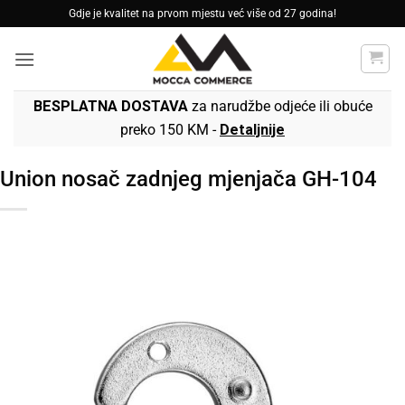
Skip
Gdje je kvalitet na prvom mjestu već više od 27 godina!
to
content
BESPLATNA DOSTAVA
za narudžbe odjeće ili obuće
preko 150 KM -
Detaljnije
Union nosač zadnjeg mjenjača GH-104