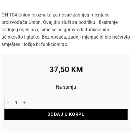
GH-104 Union je oznaka za nosač zadnjeg mjenjača
proizvođača Union. Ovaj dio služi za podršku i fiksiranje
zadnjeg mjenjača, čime se osigurava da funkcionira
učinkovito i glatko. Bez nosača, zadnji mjenjač bi bio nečvrsto
smješten i lošije bi funkcionirao.
37,50
KM
Na stanju
Union nosač zadnjeg mjenjača GH-104 količina
DODAJ U KORPU