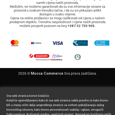
samih cijena naših proizvoda.
Međutim, ne možemo garantovati da su sve informacije vezane za
proizvod u svakom trenutku tačne, i da su svi prikazani artikli
dostupni u svako vrijeme.
Cijene na online prodavnici se mogu razlikovati od cijena u našem
prodajnom objektu. Trenutnu raspoloživost i cijene naših proizvoda
možete provjeriti pozivom na broj
+387 32 730 900.
2026 ©
Mocca Commerce
Sva prava zadržana.
Ova web stranica koristi kolačiće.
Kolačiće upotrebljavamo kako bi ova web stranica radila pravilno te kako bismo
bili u stanju vršiti dalja unapređenja stranice sa svrhom poboljšavanja vašeg
korisničkog iskustva, kako bismo personalizovali sadržaj i oglase, omogućili
funkcionalnost društvenih medija i analizirali promet. Nastavkom korištenja naših