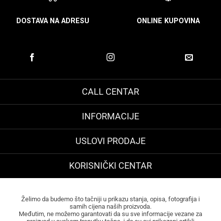
DOSTAVA NA ADRESU
ONLINE KUPOVINA
CALL CENTAR
INFORMACIJE
USLOVI PRODAJE
KORISNIČKI CENTAR
Želimo da budemo što tačniji u prikazu stanja, opisa, fotografija i
samih cijena naših proizvoda.
Međutim, ne možemo garantovati da su sve informacije vezane za