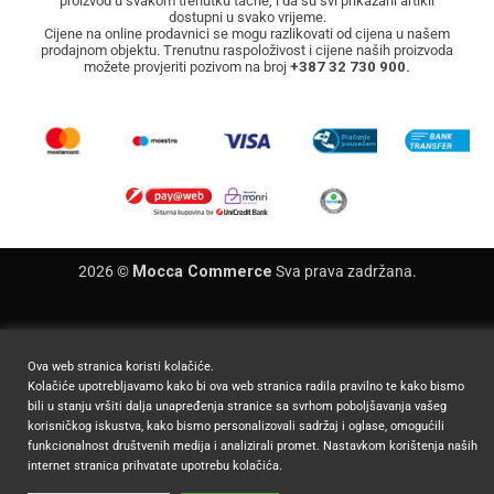
proizvod u svakom trenutku tačne, i da su svi prikazani artikli
dostupni u svako vrijeme.
Cijene na online prodavnici se mogu razlikovati od cijena u našem
prodajnom objektu. Trenutnu raspoloživost i cijene naših proizvoda
možete provjeriti pozivom na broj
+387 32 730 900.
2026 ©
Mocca Commerce
Sva prava zadržana.
Ova web stranica koristi kolačiće.
Kolačiće upotrebljavamo kako bi ova web stranica radila pravilno te kako bismo
bili u stanju vršiti dalja unapređenja stranice sa svrhom poboljšavanja vašeg
korisničkog iskustva, kako bismo personalizovali sadržaj i oglase, omogućili
funkcionalnost društvenih medija i analizirali promet. Nastavkom korištenja naših
internet stranica prihvatate upotrebu kolačića.