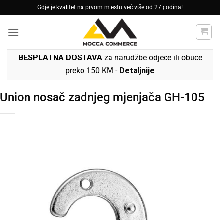
Skip
Gdje je kvalitet na prvom mjestu već više od 27 godina!
to
content
BESPLATNA DOSTAVA
za narudžbe odjeće ili obuće
preko 150 KM -
Detaljnije
Union nosač zadnjeg mjenjača GH-105