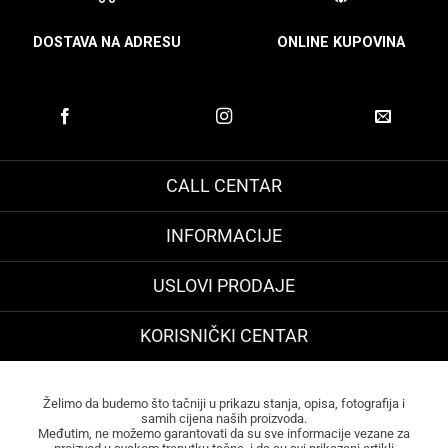
DOSTAVA NA ADRESU
ONLINE KUPOVINA
CALL CENTAR
INFORMACIJE
USLOVI PRODAJE
KORISNIČKI CENTAR
Želimo da budemo što tačniji u prikazu stanja, opisa, fotografija i
samih cijena naših proizvoda.
Međutim, ne možemo garantovati da su sve informacije vezane za