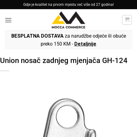
Skip
Gdje je kvalitet na prvom mjestu već više od 27 godina!
to
content
BESPLATNA DOSTAVA
za narudžbe odjeće ili obuće
preko 150 KM -
Detaljnije
Union nosač zadnjeg mjenjača GH-124