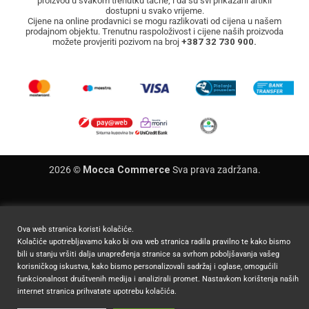
proizvod u svakom trenutku tačne, i da su svi prikazani artikli
dostupni u svako vrijeme.
Cijene na online prodavnici se mogu razlikovati od cijena u našem
prodajnom objektu. Trenutnu raspoloživost i cijene naših proizvoda
možete provjeriti pozivom na broj
+387 32 730 900.
2026 ©
Mocca Commerce
Sva prava zadržana.
Ova web stranica koristi kolačiće.
Kolačiće upotrebljavamo kako bi ova web stranica radila pravilno te kako bismo
bili u stanju vršiti dalja unapređenja stranice sa svrhom poboljšavanja vašeg
korisničkog iskustva, kako bismo personalizovali sadržaj i oglase, omogućili
funkcionalnost društvenih medija i analizirali promet. Nastavkom korištenja naših
internet stranica prihvatate upotrebu kolačića.