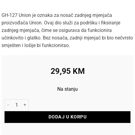
GH-127 Union je oznaka za nosač zadnjeg mjenjača
proizvođača Union. Ovaj dio služi za podršku i fiksiranje
zadnjeg mjenjača, čime se osigurava da funkcionira
učinkovito i glatko. Bez nosača, zadnji mjenjač bi bio nečvrsto
smješten i lošije bi funkcionirao.
29,95
KM
Na stanju
Union nosač zadnjeg mjenjača GH-127 količina
DODAJ U KORPU