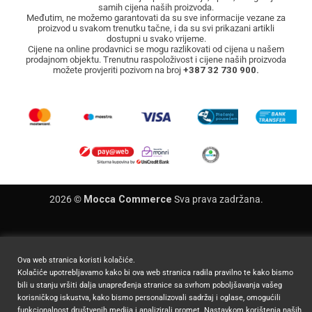
samih cijena naših proizvoda.
Međutim, ne možemo garantovati da su sve informacije vezane za
proizvod u svakom trenutku tačne, i da su svi prikazani artikli
dostupni u svako vrijeme.
Cijene na online prodavnici se mogu razlikovati od cijena u našem
prodajnom objektu. Trenutnu raspoloživost i cijene naših proizvoda
možete provjeriti pozivom na broj
+387 32 730 900.
2026 ©
Mocca Commerce
Sva prava zadržana.
Ova web stranica koristi kolačiće.
Kolačiće upotrebljavamo kako bi ova web stranica radila pravilno te kako bismo
bili u stanju vršiti dalja unapređenja stranice sa svrhom poboljšavanja vašeg
korisničkog iskustva, kako bismo personalizovali sadržaj i oglase, omogućili
funkcionalnost društvenih medija i analizirali promet. Nastavkom korištenja naših