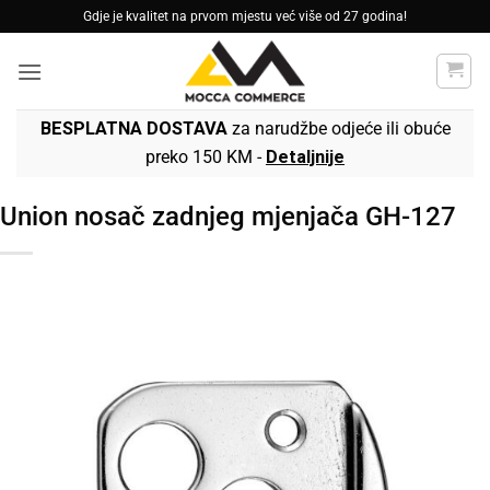
Skip
Gdje je kvalitet na prvom mjestu već više od 27 godina!
to
content
BESPLATNA DOSTAVA
za narudžbe odjeće ili obuće
preko 150 KM -
Detaljnije
Union nosač zadnjeg mjenjača GH-127