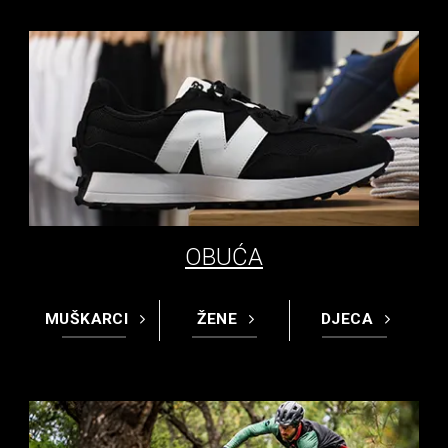
OBUĆA
MUŠKARCI
ŽENE
DJECA