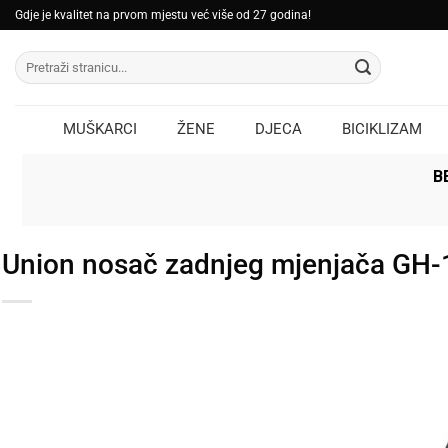
Skip
Gdje je kvalitet na prvom mjestu već više od 27 godina!
to
Pretraži:
content
MUŠKARCI
ŽENE
DJECA
BICIKLIZAM
B
Union nosač zadnjeg mjenjača GH-