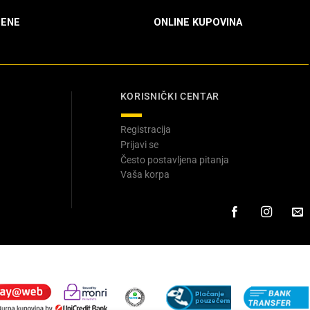
ENE
ONLINE KUPOVINA
KORISNIČKI CENTAR
Registracija
Prijavi se
Često postavljena pitanja
Vaša korpa