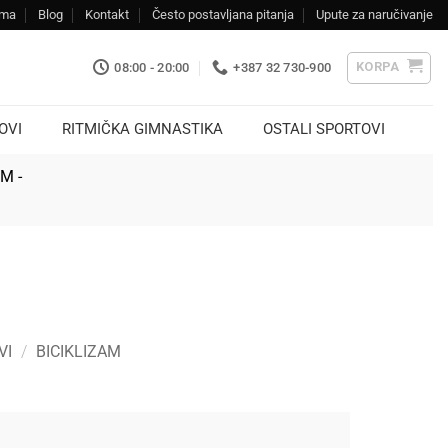
ama
Blog
Kontakt
Često postavljana pitanja
Upute za naručivanje
KORPA
08:00 - 20:00
+387 32 730-900
OVI
RITMIČKA GIMNASTIKA
OSTALI SPORTOVI
KM -
VI
/
BICIKLIZAM