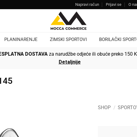
Napravi račun
Prijavi se
O n
PLANINARENJE
ZIMSKI SPORTOVI
BORILAČKI SPORT
ESPLATNA DOSTAVA
za narudžbe odjeće ili obuće preko 150 
Detaljnije
145
SHOP
/
SPORTO