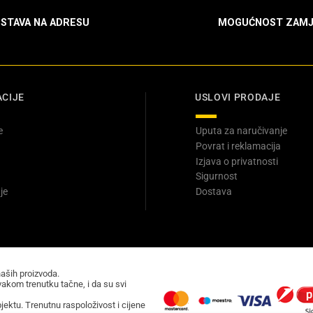
STAVA NA ADRESU
MOGUĆNOST ZAMJ
CIJE
USLOVI PRODAJE
e
Uputa za naručivanje
Povrat i reklamacija
Izjava o privatnosti
Sigurnost
je
Dostava
naših proizvoda.
akom trenutku tačne, i da su svi
ektu. Trenutnu raspoloživost i cijene