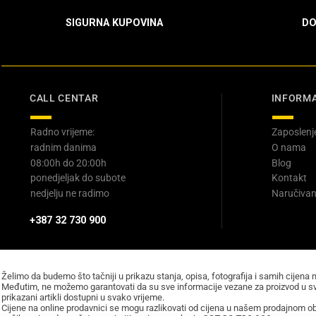
SIGURNA KUPOVINA
DO
CALL CENTAR
INFORMA
Radno vrijeme:
Zaposlenj
radnim danima
O nama
08:00h do 20:00h
Blog
ponedjeljak do subote
Kontakt
nedjelju ne radimo
Naručivan
+387 32 730 900
Želimo da budemo što tačniji u prikazu stanja, opisa, fotografija i samih cijena 
Međutim, ne možemo garantovati da su sve informacije vezane za proizvod u sv
prikazani artikli dostupni u svako vrijeme.
Cijene na online prodavnici se mogu razlikovati od cijena u našem prodajnom obj