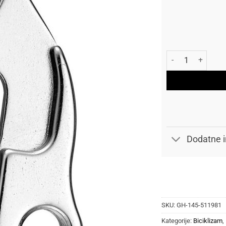
Union nosač zadn
Dodatne i
SKU:
GH-145-511981
Kategorije:
Biciklizam
,