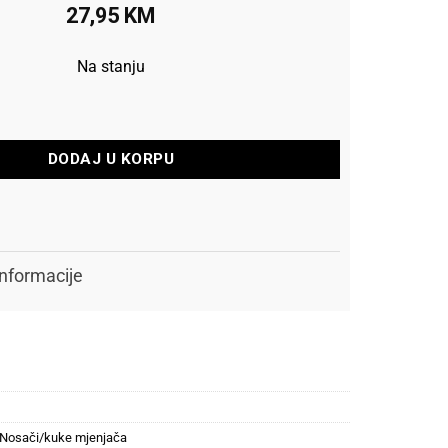
27,95
KM
Na stanju
jeg mjenjača GH-145 količina
DODAJ U KORPU
nformacije
Nosači/kuke mjenjača