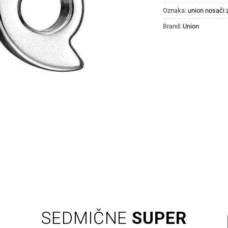
Oznaka:
union nosači 
Brand:
Union
SEDMIČNE
SUPER