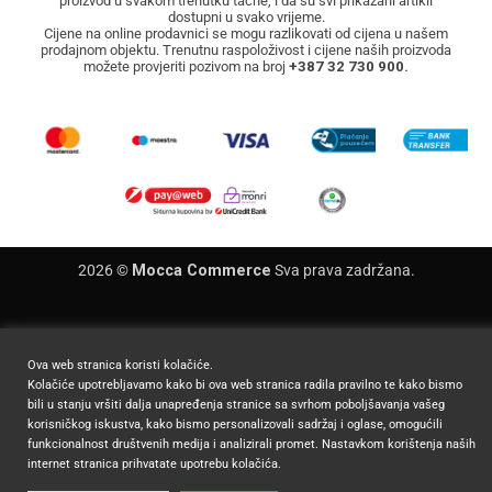
proizvod u svakom trenutku tačne, i da su svi prikazani artikli
dostupni u svako vrijeme.
Cijene na online prodavnici se mogu razlikovati od cijena u našem
prodajnom objektu. Trenutnu raspoloživost i cijene naših proizvoda
možete provjeriti pozivom na broj
+387 32 730 900.
2026 ©
Mocca Commerce
Sva prava zadržana.
Ova web stranica koristi kolačiće.
Kolačiće upotrebljavamo kako bi ova web stranica radila pravilno te kako bismo
bili u stanju vršiti dalja unapređenja stranice sa svrhom poboljšavanja vašeg
korisničkog iskustva, kako bismo personalizovali sadržaj i oglase, omogućili
funkcionalnost društvenih medija i analizirali promet. Nastavkom korištenja naših
internet stranica prihvatate upotrebu kolačića.