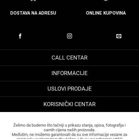
DOSTAVA NA ADRESU
ONLINE KUPOVINA
CALL CENTAR
INFORMACIJE
USLOVI PRODAJE
KORISNIČKI CENTAR
Želimo da budemo što tačniji u prikazu stanja, opisa, fotografija i
samih cijena naših proizvoda.
Međutim, ne možemo garantovati da su sve informacije vezane za