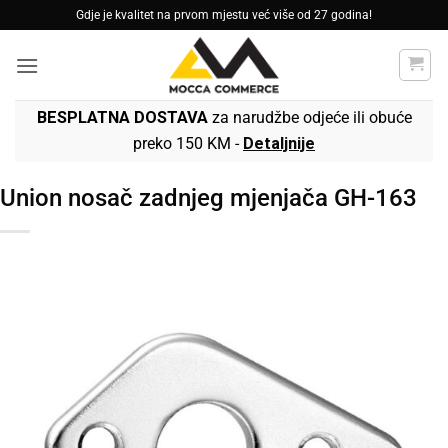
Skip
Gdje je kvalitet na prvom mjestu već više od 27 godina!
to
content
BESPLATNA DOSTAVA
za narudžbe odjeće ili obuće
preko 150 KM -
Detaljnije
Union nosač zadnjeg mjenjača GH-163