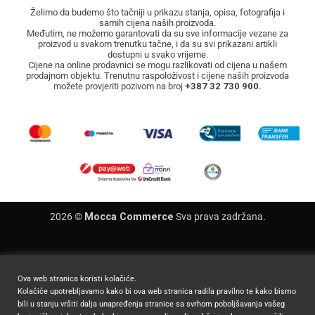
Želimo da budemo što tačniji u prikazu stanja, opisa, fotografija i
samih cijena naših proizvoda.
Međutim, ne možemo garantovati da su sve informacije vezane za
proizvod u svakom trenutku tačne, i da su svi prikazani artikli
dostupni u svako vrijeme.
Cijene na online prodavnici se mogu razlikovati od cijena u našem
prodajnom objektu. Trenutnu raspoloživost i cijene naših proizvoda
možete provjeriti pozivom na broj
+387 32 730 900.
2026 ©
Mocca Commerce
Sva prava zadržana.
Ova web stranica koristi kolačiće.
Kolačiće upotrebljavamo kako bi ova web stranica radila pravilno te kako bismo
bili u stanju vršiti dalja unapređenja stranice sa svrhom poboljšavanja vašeg