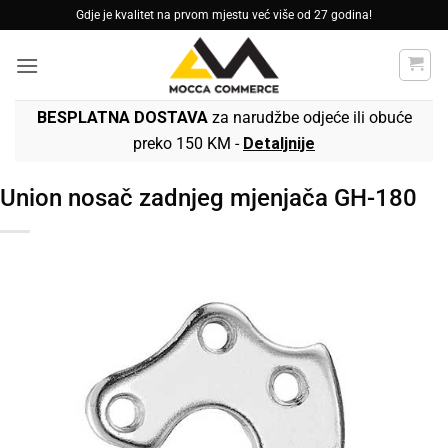
Skip
Gdje je kvalitet na prvom mjestu već više od 27 godina!
to
content
BESPLATNA DOSTAVA
za narudžbe odjeće ili obuće
preko 150 KM -
Detaljnije
Union nosač zadnjeg mjenjača GH-180