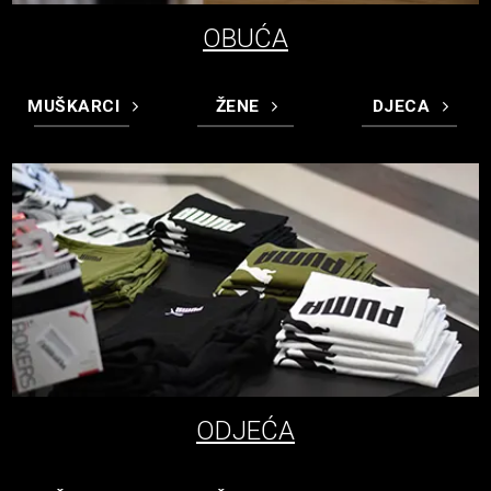
OBUĆA
MUŠKARCI
ŽENE
DJECA
ODJEĆA