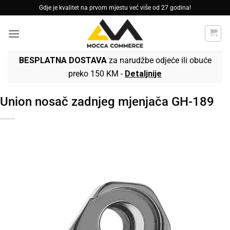
Skip
Gdje je kvalitet na prvom mjestu već više od 27 godina!
to
content
BESPLATNA DOSTAVA
za narudžbe odjeće ili obuće
preko 150 KM -
Detaljnije
Union nosač zadnjeg mjenjača GH-189