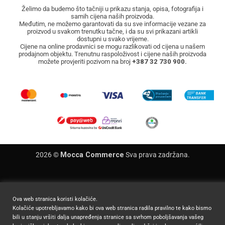
Želimo da budemo što tačniji u prikazu stanja, opisa, fotografija i
samih cijena naših proizvoda.
Međutim, ne možemo garantovati da su sve informacije vezane za
proizvod u svakom trenutku tačne, i da su svi prikazani artikli
dostupni u svako vrijeme.
Cijene na online prodavnici se mogu razlikovati od cijena u našem
prodajnom objektu. Trenutnu raspoloživost i cijene naših proizvoda
možete provjeriti pozivom na broj
+387 32 730 900.
2026 ©
Mocca Commerce
Sva prava zadržana.
Ova web stranica koristi kolačiće.
Kolačiće upotrebljavamo kako bi ova web stranica radila pravilno te kako bismo
bili u stanju vršiti dalja unapređenja stranice sa svrhom poboljšavanja vašeg