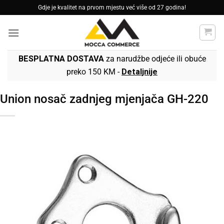
Skip
Gdje je kvalitet na prvom mjestu već više od 27 godina!
to
content
BESPLATNA DOSTAVA
za narudžbe odjeće ili obuće
preko 150 KM -
Detaljnije
Union nosač zadnjeg mjenjača GH-220