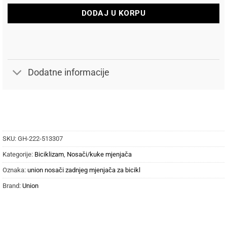
DODAJ U KORPU
Dodatne informacije
SKU:
GH-222-513307
Kategorije:
Biciklizam
,
Nosači/kuke mjenjača
Oznaka:
union nosači zadnjeg mjenjača za bicikl
Brand:
Union