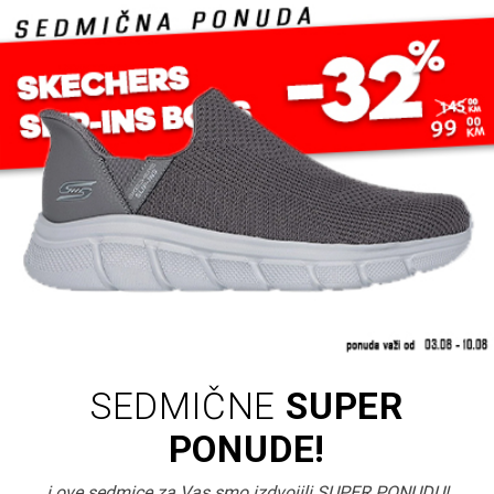
SEDMIČNE
SUPER
PONUDE!
i ove sedmice za Vas smo izdvojili SUPER PONUDU!