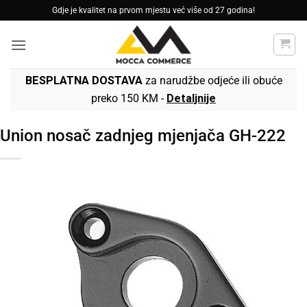
Skip
Gdje je kvalitet na prvom mjestu već više od 27 godina!
to
content
BESPLATNA DOSTAVA
za narudžbe odjeće ili obuće
preko 150 KM -
Detaljnije
Union nosač zadnjeg mjenjača GH-222