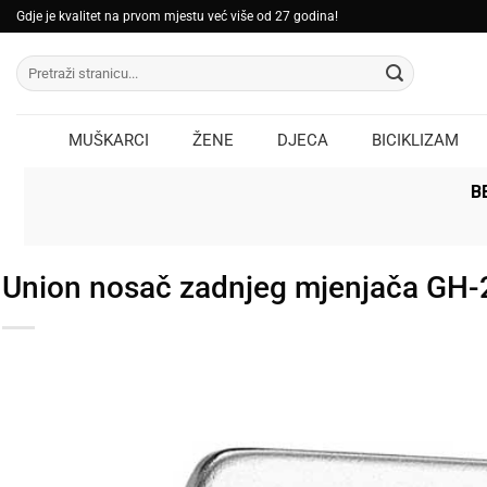
Skip
Gdje je kvalitet na prvom mjestu već više od 27 godina!
to
Pretraži:
content
MUŠKARCI
ŽENE
DJECA
BICIKLIZAM
B
Union nosač zadnjeg mjenjača GH-