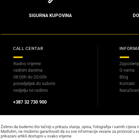
SIGURNA KUPOVINA
DO
CALL CENTAR
INFORMA
Radno vrijeme:
Zaposlenj
radnim danima
O nama
08:00h do 20:00h
Blog
ponedjeljak do subote
Kontakt
nedjelju ne radimo
Naručivan
+387 32 730 900
Želimo da budemo što tačniji u prikazu stanja, opisa, fotografija i samih cijena 
Međutim, ne možemo garantovati da su sve informacije vezane za proizvod u sv
prikazani artikli dostupni u svako vrijeme.