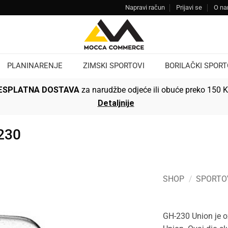
Napravi račun
Prijavi se
O n
PLANINARENJE
ZIMSKI SPORTOVI
BORILAČKI SPORT
ESPLATNA DOSTAVA
za narudžbe odjeće ili obuće preko 150 
Detaljnije
230
SHOP
/
SPORTO
GH-230 Union je 