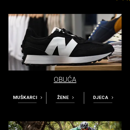
OBUĆA
MUŠKARCI
ŽENE
DJECA