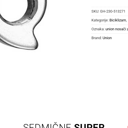
SKU:
GH-230-513271
Kategorije:
Biciklizam
,
Oznaka:
union nosači 
Brand:
Union
SEDMIČNE
SUPER