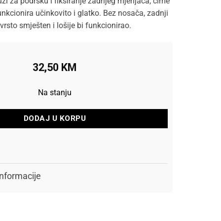
uži za podršku i fiksiranje zadnjeg mjenjača, čime
nkcionira učinkovito i glatko. Bez nosača, zadnji
vrsto smješten i lošije bi funkcionirao.
32,50
KM
Na stanju
DODAJ U KORPU
nformacije