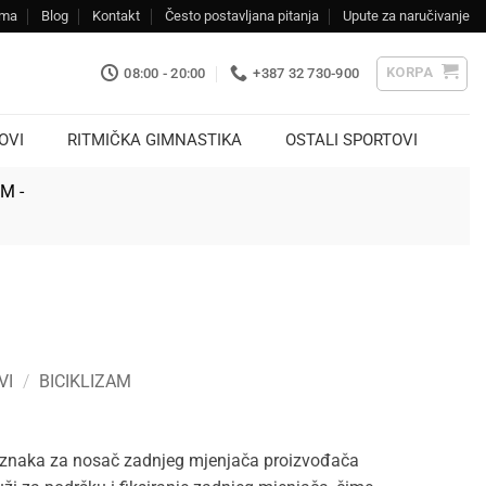
ama
Blog
Kontakt
Često postavljana pitanja
Upute za naručivanje
KORPA
08:00 - 20:00
+387 32 730-900
OVI
RITMIČKA GIMNASTIKA
OSTALI SPORTOVI
KM -
VI
/
BICIKLIZAM
oznaka za nosač zadnjeg mjenjača proizvođača