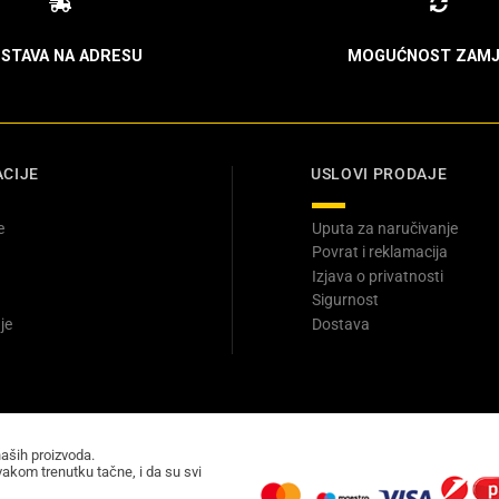
STAVA NA ADRESU
MOGUĆNOST ZAMJ
CIJE
USLOVI PRODAJE
e
Uputa za naručivanje
Povrat i reklamacija
Izjava o privatnosti
Sigurnost
je
Dostava
naših proizvoda.
akom trenutku tačne, i da su svi