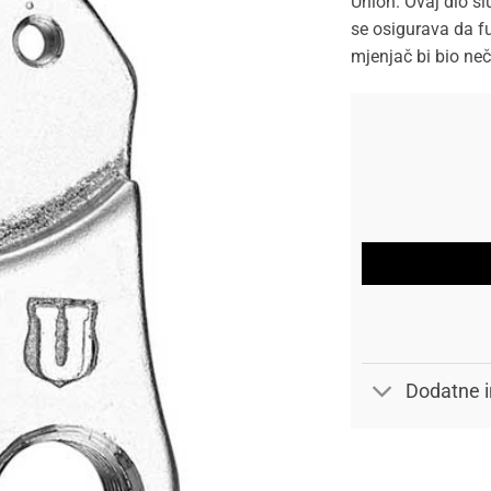
Union. Ovaj dio sl
se osigurava da fu
mjenjač bi bio neč
Dodatne i