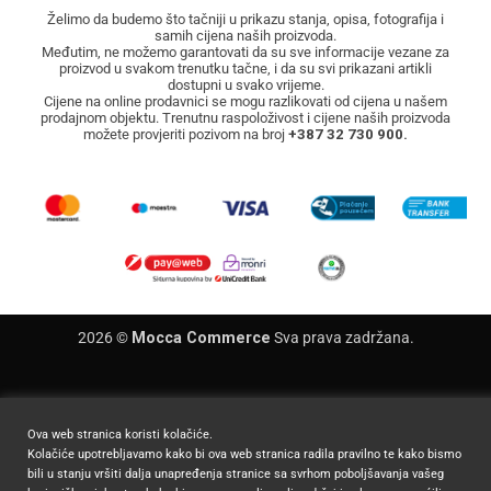
Želimo da budemo što tačniji u prikazu stanja, opisa, fotografija i
samih cijena naših proizvoda.
Međutim, ne možemo garantovati da su sve informacije vezane za
proizvod u svakom trenutku tačne, i da su svi prikazani artikli
dostupni u svako vrijeme.
Cijene na online prodavnici se mogu razlikovati od cijena u našem
prodajnom objektu. Trenutnu raspoloživost i cijene naših proizvoda
možete provjeriti pozivom na broj
+387 32 730 900.
2026 ©
Mocca Commerce
Sva prava zadržana.
Ova web stranica koristi kolačiće.
Kolačiće upotrebljavamo kako bi ova web stranica radila pravilno te kako bismo
bili u stanju vršiti dalja unapređenja stranice sa svrhom poboljšavanja vašeg