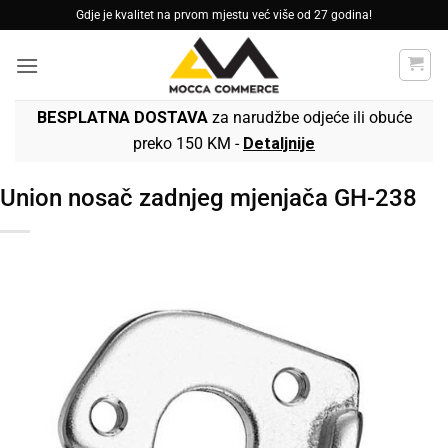
Skip
Gdje je kvalitet na prvom mjestu već više od 27 godina!
to
content
BESPLATNA DOSTAVA
za narudžbe odjeće ili obuće
preko 150 KM -
Detaljnije
Union nosač zadnjeg mjenjača GH-238