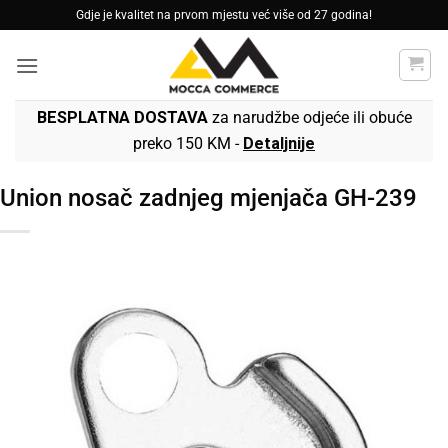
Skip
Gdje je kvalitet na prvom mjestu već više od 27 godina!
to
content
BESPLATNA DOSTAVA
za narudžbe odjeće ili obuće
preko 150 KM -
Detaljnije
Union nosač zadnjeg mjenjača GH-239