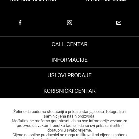
CALL CENTAR
INFORMACIJE
USLOVI PRODAJE
KORISNIČKI CENTAR
Želimo da budemo što tačniji u prikazu stanja, opisa, fotografija i
samih cijena naših proizvoda.
Međutim, ne možemo garantovati da su sve informacije vezane za
proizvod u svakom trenutku tačne, i da su svi prikazani artikli
dostupni u svako vrijeme.
Cijene na online prodavnici se mogu razlikovati od cijena u našem