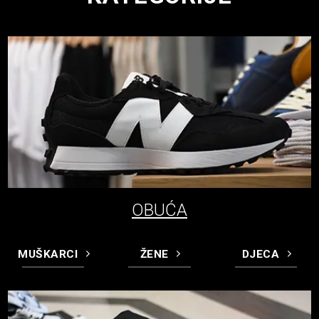
OBUĆA
MUŠKARCI
ŽENE
DJECA