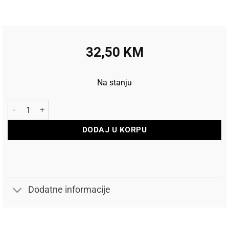
32,50
KM
Na stanju
Union nosač zadnjeg mjenjača GH-239 količina
DODAJ U KORPU
Dodatne informacije