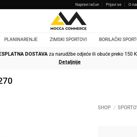
Napravi račun
Prijavi se
O n
PLANINARENJE
ZIMSKI SPORTOVI
BORILAČKI SPORT
ESPLATNA DOSTAVA
za narudžbe odjeće ili obuće preko 150 
Detaljnije
270
SHOP
/
SPORTO