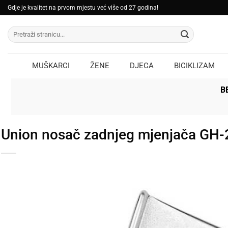
Skip
Gdje je kvalitet na prvom mjestu već više od 27 godina!
to
Pretraži:
content
MUŠKARCI
ŽENE
DJECA
BICIKLIZAM
B
Union nosač zadnjeg mjenjača GH-