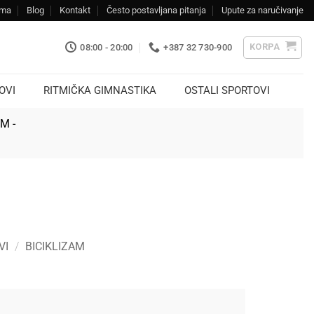
ama
Blog
Kontakt
Često postavljana pitanja
Upute za naručivanje
KORPA
08:00 - 20:00
+387 32 730-900
OVI
RITMIČKA GIMNASTIKA
OSTALI SPORTOVI
KM -
VI
/
BICIKLIZAM