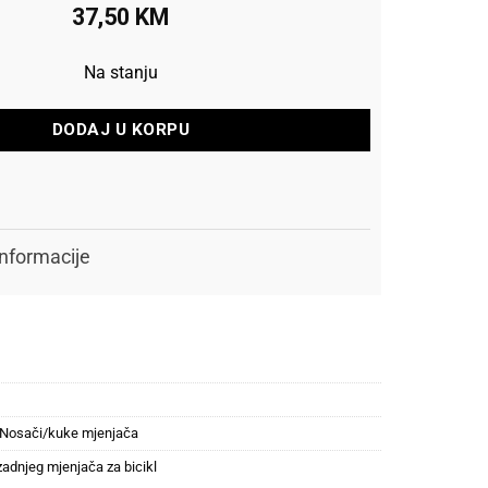
37,50
KM
Na stanju
DODAJ U KORPU
nformacije
Nosači/kuke mjenjača
zadnjeg mjenjača za bicikl