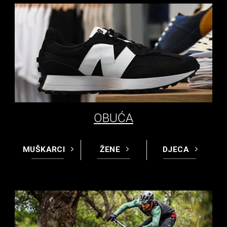
OBUĆA
MUŠKARCI
ŽENE
DJECA