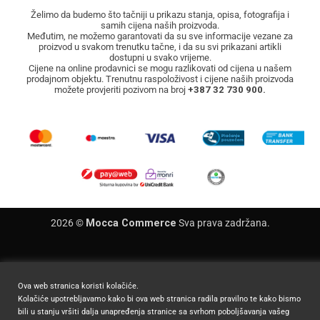
Želimo da budemo što tačniji u prikazu stanja, opisa, fotografija i
samih cijena naših proizvoda.
Međutim, ne možemo garantovati da su sve informacije vezane za
proizvod u svakom trenutku tačne, i da su svi prikazani artikli
dostupni u svako vrijeme.
Cijene na online prodavnici se mogu razlikovati od cijena u našem
prodajnom objektu. Trenutnu raspoloživost i cijene naših proizvoda
možete provjeriti pozivom na broj
+387 32 730 900.
2026 ©
Mocca Commerce
Sva prava zadržana.
Ova web stranica koristi kolačiće.
Kolačiće upotrebljavamo kako bi ova web stranica radila pravilno te kako bismo
bili u stanju vršiti dalja unapređenja stranice sa svrhom poboljšavanja vašeg