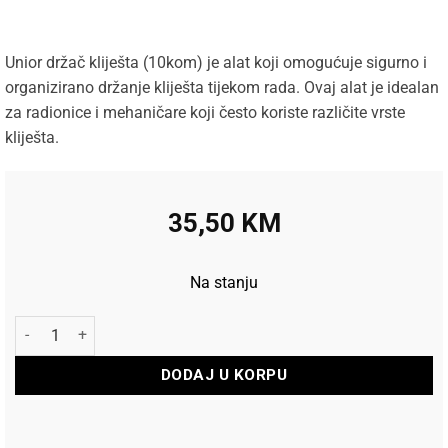
Unior držač kliješta (10kom) je alat koji omogućuje sigurno i
organizirano držanje kliješta tijekom rada. Ovaj alat je idealan
za radionice i mehaničare koji često koriste različite vrste
kliješta.
35,50
KM
Na stanju
Unior držač kliješta (10kom) količina
DODAJ U KORPU