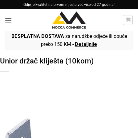
Skip
Gdje je kvalitet na prvom mjestu već više od 27 godina!
to
content
BESPLATNA DOSTAVA
za narudžbe odjeće ili obuće
preko 150 KM -
Detaljnije
Unior držač kliješta (10kom)