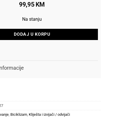
99,95
KM
Na stanju
DODAJ U KORPU
nformacije
27
avanje
,
Biciklizam
,
Kliješta i izvijači / odvijači