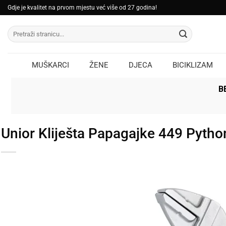
Skip
Gdje je kvalitet na prvom mjestu već više od 27 godina!
to
Pretraži:
content
MUŠKARCI
ŽENE
DJECA
BICIKLIZAM
B
Unior Kliješta Papagajke 449 Pytho