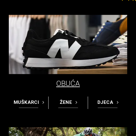
OBUĆA
MUŠKARCI
ŽENE
DJECA