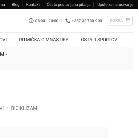
ama
Blog
Kontakt
Često postavljana pitanja
Upute za naručivanje
KORPA
08:00 - 20:00
+387 32 730-900
OVI
RITMIČKA GIMNASTIKA
OSTALI SPORTOVI
KM -
VI
/
BICIKLIZAM