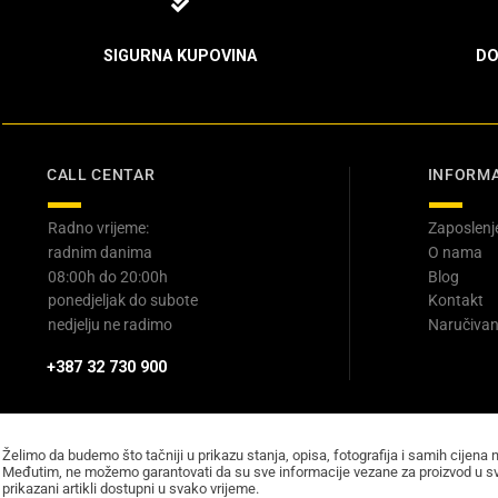
SIGURNA KUPOVINA
DO
CALL CENTAR
INFORMA
Radno vrijeme:
Zaposlenj
radnim danima
O nama
08:00h do 20:00h
Blog
ponedjeljak do subote
Kontakt
nedjelju ne radimo
Naručivan
+387 32 730 900
Želimo da budemo što tačniji u prikazu stanja, opisa, fotografija i samih cijena 
Međutim, ne možemo garantovati da su sve informacije vezane za proizvod u sv
prikazani artikli dostupni u svako vrijeme.