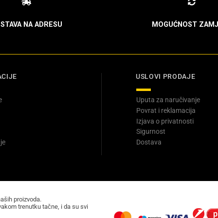
STAVA NA ADRESU
MOGUĆNOST ZAMJ
CIJE
USLOVI PRODAJE
e
Uputa za naručivanje
Povrat i reklamacija
Izjava o privatnosti
Sigurnost
je
Dostava
naših proizvoda.
akom trenutku tačne, i da su svi