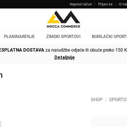
Napravi račun
Prijavi se
O n
PLANINARENJE
ZIMSKI SPORTOVI
BORILAČKI SPORT
ESPLATNA DOSTAVA
za narudžbe odjeće ili obuće preko 150 
Detaljnije
n
SHOP
/
SPORTO