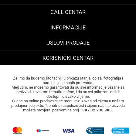
CALL CENTAR
INFORMACIJE
USLOVI PRODAJE
KORISNIČKI CENTAR
Želimo da budemo što tačniji u prikazu stanja, opisa, fotografija i
samih cijena naših proizvoda.
Međutim, ne možemo garantovati da su sve informacije vezane za
proizvod u svakom trenutku tačne, i da su svi prikazani artikli
dostupni u svako vrijeme.
Cijene na online prodavnici se mogu razlikovati od cijena u našem
prodajnom objektu. Trenutnu raspoloživost i cijene naših proizvoda
možete provjeriti pozivom na broj
+387 32 730 900.