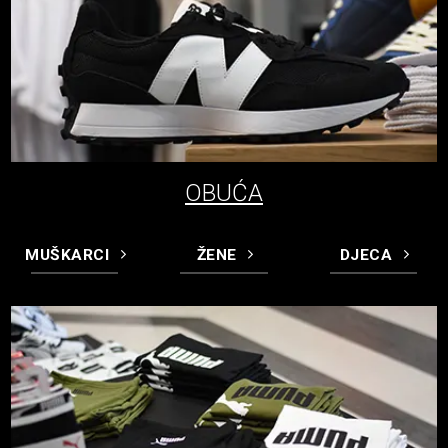
OBUĆA
MUŠKARCI
ŽENE
DJECA