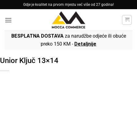
Skip
Gdje je kvalitet na prvom mjestu već više od 27 godina!
to
content
BESPLATNA DOSTAVA
za narudžbe odjeće ili obuće
preko 150 KM -
Detaljnije
Unior Ključ 13×14